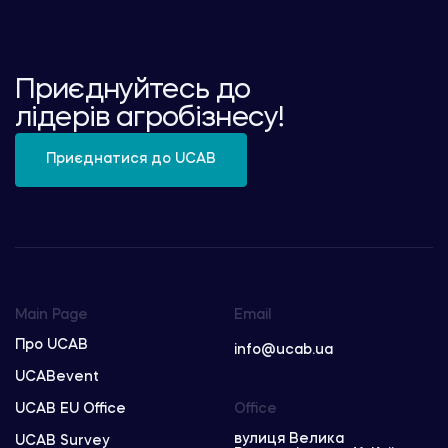
Приєднуйтесь до
лідерів агробізнесу!
Приєднатися до UCAB
Main Page
Email
Про UCAB
info@ucab.ua
UCABevent
UCAB EU Office
Office
вулиця Велика
UCAB Survey