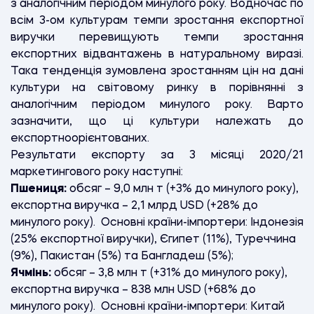
з аналогічним періодом минулого року. Водночас по
всім 3-ом культурам темпи зростання експортної
виручки перевищують темпи зростання
експортних відвантажень в натуральному виразі.
Така тенденція зумовлена зростанням цін на дані
культури на світовому ринку в порівнянні з
аналогічним періодом минулого року. Варто
зазначити, що ці культури належать до
експортноорієнтованих.
Результати експорту за 3 місяці 2020/21
маркетингового року наступні:
Пшениця:
обсяг – 9,0 млн т (+3% до минулого року),
експортна виручка – 2,1 млрд USD (+28% до
минулого року). Основні країни-імпортери: Індонезія
(25% експортної виручки), Єгипет (11%), Туреччина
(9%), Пакистан (5%) та Бангладеш (5%);
Ячмінь:
обсяг – 3,8 млн т (+31% до минулого року),
експортна виручка – 838 млн USD (+68% до
минулого року). Основні країни-імпортери: Китай