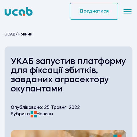
Skip
to
Доєднатися
content
UCAB
/
Новини
УКАБ запустив платформу
для фіксації збитків,
завданих агросектору
окупантами
Опубліковано:
25 Травня, 2022
Рубрика:
Новини