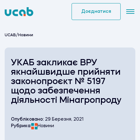
Skip
to
Доєднатися
content
UCAB
/
Новини
УКАБ закликає ВРУ
якнайшвидше прийняти
законопроєкт № 5197
щодо забезпечення
діяльності Мінагропроду
Опубліковано:
29 Березня, 2021
Рубрика:
Новини