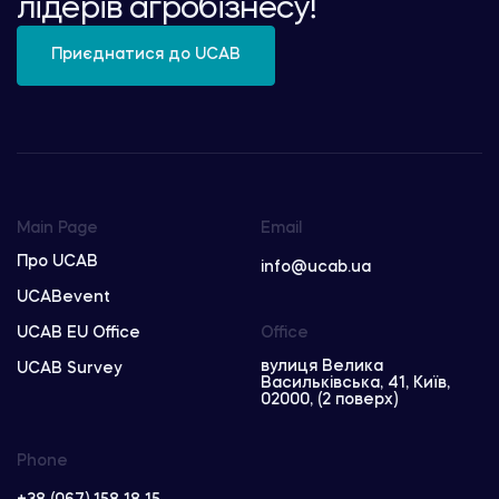
лідерів агробізнесу!
Приєднатися до UCAB
Main Page
Email
Про UCAB
info@ucab.ua
UCABevent
UCAB EU Office
Office
вулиця Велика
UCAB Survey
Васильківська, 41, Київ,
02000, (2 поверх)
Phone