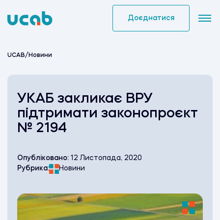
Skip
to
Доєднатися
content
UCAB
/
Новини
УКАБ закликає ВРУ
підтримати законопроєкт
№ 2194
Опубліковано:
12 Листопада, 2020
Рубрика:
Новини