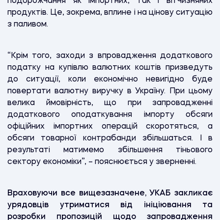
подорожчання як імпортних, так і вітчизняних
продуктів. Це, зокрема, вплине і на цінову ситуацію
з паливом.
“Крім того, заходи з впровадження додаткового
податку на купівлю валютних коштів призведуть
до ситуації, коли економічно невигідно буде
повертати валютну виручку в Україну. При цьому
велика ймовірність, що при запровадженні
додаткового оподаткування імпорту обсяги
офіційних імпортних операцій скоротяться, а
обсяги товарної контрабанди збільшаться. І в
результаті матимемо збільшення тіньового
сектору економіки”, – пояснюється у зверненні.
Враховуючи все вищезазначене, УКАБ закликає
урядовців утриматися від ініціювання та
розробки пропозицій щодо запровадження