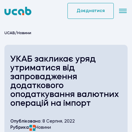
Skip
to
Доєднатися
content
UCAB
/
Новини
УКАБ закликає уряд
утриматися від
запровадження
додаткового
оподаткування валютних
операцій на імпорт
Опубліковано:
8 Серпня, 2022
Рубрика:
Новини