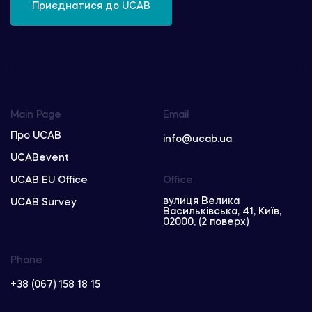
Приєднатися до UCAB
Main Page
Email
Про UCAB
info@ucab.ua
UCABevent
UCAB EU Office
Office
вулиця Велика
UCAB Survey
Васильківська, 41, Київ,
02000, (2 поверх)
Phone
+38 (067) 158 18 15