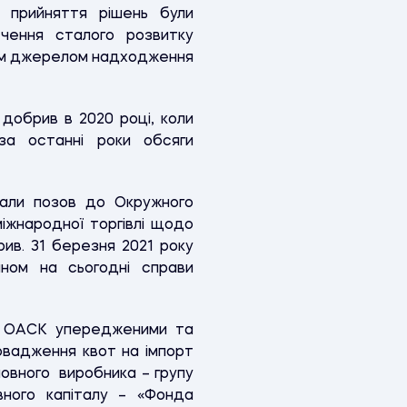
 прийняття рішень були
ечення сталого розвитку
вним джерелом надходження
добрив в 2020 році, коли
за останні роки обсяги
дали позов до Окружного
міжнародної торгівлі щодо
ив. 31 березня 2021 року
ном на сьогодні справи
ння ОАСК упередженими та
овадження квот на імпорт
новного виробника – групу
вного капіталу – «Фонда