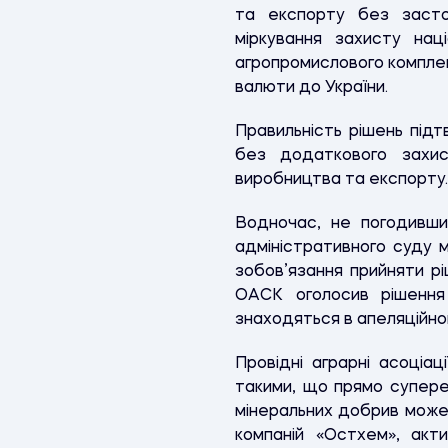
та експорту без засто
міркування захисту нац
агропромислового комплек
валюти до України.
Правильність рішень під
без додаткового захис
виробництва та експорт
Водночас, не погодивши
адміністративного суду м
зобов’язання прийняти р
ОАСК оголосив рішення
знаходяться в апеляційно
Провідні аграрні асоціа
такими, що прямо супере
мінеральних добрив може 
компаній «Остхем», акт