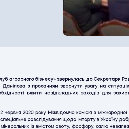
клуб аграрного бізнесу» звернулась до Секретаря Рад
я Данілова з проханням звернути увагу на ситуаці
обхідності вжити невідкладних заходів для захис
2 червня 2020 року Міжвідомча комісія з міжнародної 
 спеціальне розслідування щодо імпорту в Україну добр
 мінеральних із вмістом азоту, фосфору, калію незале