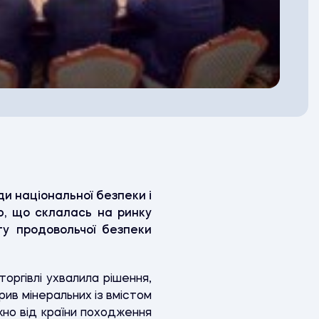
и національної безпеки і
ю, що склалась на ринку
ту продовольчої безпеки
торгівлі ухвалила рішення,
ив мінеральних із вмістом
жно від країни походження