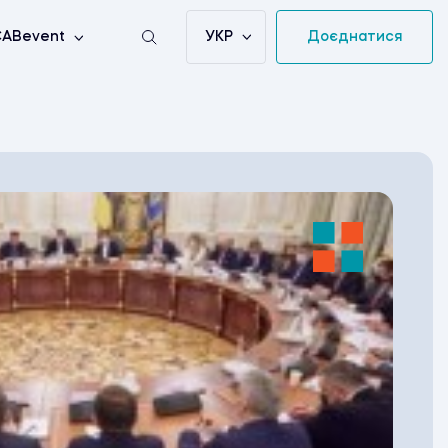
УКР
Доєднатися
ABevent