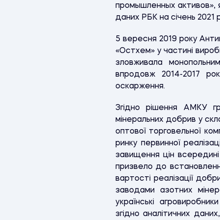
промышленных активов», я
даних РБК на січень 2021 р
5 вересня 2019 року Анти
«Остхем» у частині вироб
зловживала монопольни
впродовж 2014-2017 рок
оскарження.
Згідно рішення АМКУ гр
мінеральних добрив у ск
оптової торговельної ком
ринку первинної реалізац
завищення цін всередині
призвело до встановленн
вартості реалізації добр
заводами азотних мінер
українські агровиробники
згідно аналітичних даних