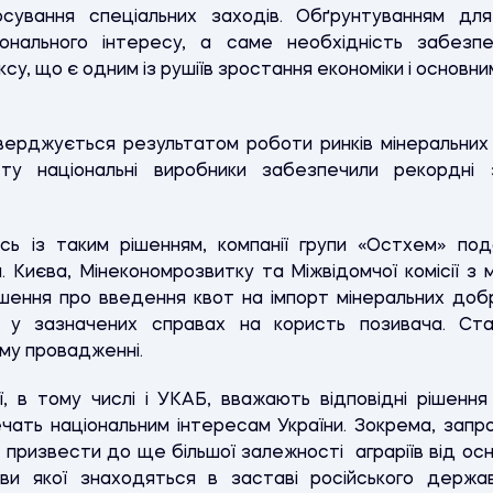
сування спеціальних заходів. Обґрунтуванням для
іонального інтересу, а саме необхідність забезп
су, що є одним із рушіїв зростання економіки і осно
тверджується результатом роботи ринків мінеральних 
ту національні виробники забезпечили рекордні 
у.
сь із таким рішенням, компанії групи «Остхем» по
. Києва, Мінекономрозвитку та Міжвідомчої комісії з 
ішення про введення квот на імпорт мінеральних добр
 у зазначених справах на користь позивача. Ста
му провадженні.
ції, в тому числі і УКАБ, вважають відповідні ріше
чать національним інтересам України. Зокрема, запр
призвести до ще більшої залежності аграріїв від ос
иви якої знаходяться в заставі російського держа