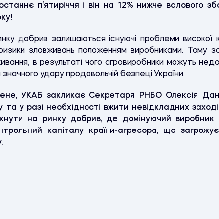
станнє п’ятиріччя і він на 12% нижче валового зб
ку!
инку добрив залишаються існуючі проблеми високої 
ризики зловживань положенням виробниками. Тому 
ивання, в результаті чого агровиробники можуть недо
 значного удару продовольчій безпеці України.
ене, УКАБ закликає Секретаря РНБО Олексія Дані
та у разі необхідності вжити невідкладних заходів
икнути на ринку добрив, де домінуючий виробник
нтрольний капіталу країни-агресора, що загрожує
.