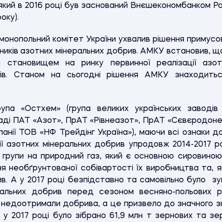
кий в 2016 році був заснований Внєшекономбанком Рос
оку).
монопольний комітет України ухвалив рішення примусов
ників азотних мінеральних добрив. АМКУ встановив, щ
м становищем на ринку первинної реалізації азот
ів. Станом на сьогодні рішення АМКУ знаходитьс
упа «Остхем» (група великих українських заводів
ладі ПАТ «Азот», ПрАТ «Рівнеазот», ПрАТ «Сєвєродоне
панії ТОВ «НФ Трейдінг Україна»), маючи всі ознаки
ії азотних мінеральних добрив упродовж 2014-2017 ро
 групи на природний газ, який є основною сировиною
я необґрунтованої собівартості їх виробництва та, я
ив. А у 2017 році безпідставно та самовільно було 
альних добрив перед сезоном весняно-польових ро
 недоотримали добрива, а це призвело до значного з
, у 2017 році було зібрано 61,9 млн т зернових та з