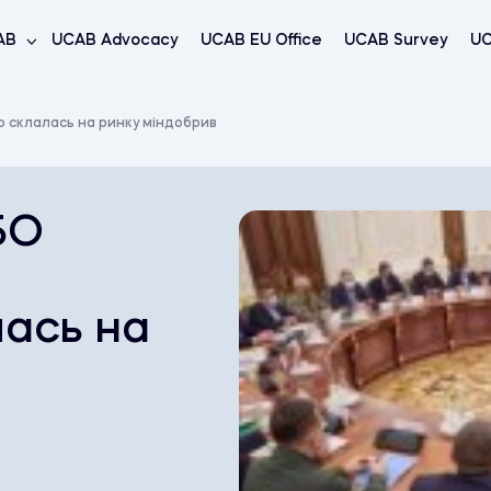
AB
UCAB Advocacy
UCAB EU Office
UCAB Survey
UC
о склалась на ринку міндобрив
БО
лась на