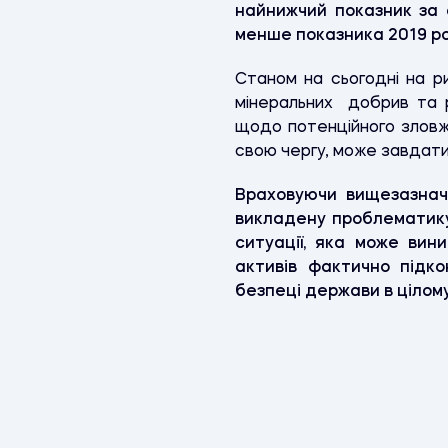
найнижчий показник за о
менше показника 2019 ро
Станом на сьогодні на р
мінеральних добрив та 
щодо потенційного зловж
свою чергу, може завдати
Враховуючи вищезазнач
викладену проблематику 
ситуації, яка може вин
активів фактично підко
безпеці держави в цілому