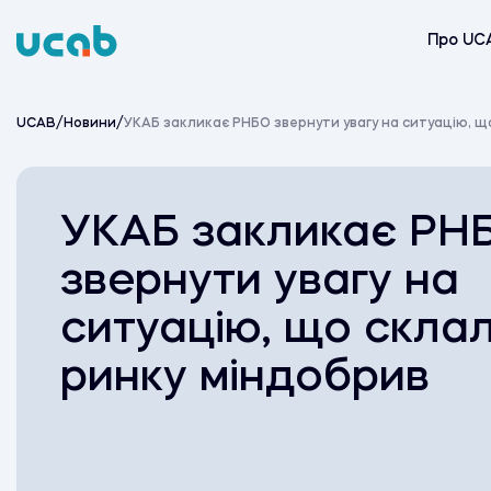
Skip
to
Про UC
content
UCAB
/
Новини
/
УКАБ закликає РНБО звернути увагу на ситуацію, щ
УКАБ закликає РН
звернути увагу на
ситуацію, що скла
ринку міндобрив