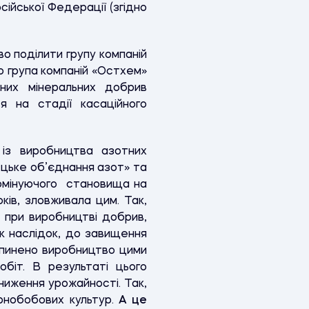
ійської Федерації (згідно
о поділити групу компаній
о група компаній «Остхем»
них мінеральних добрив
я на стадії касаційного
 із виробництва азотних
цьке об’єднання азот» та
 домінуючого становища на
ків, зловживала цим. Так,
 при виробництві добрив,
к наслідок, до завищення
зупинено виробництво цими
біт. В результаті цього
ниження урожайності. Так,
ернобобових культур.
А це