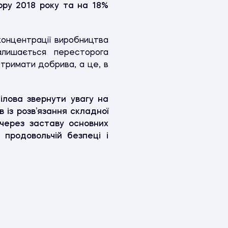
ору 2018
року та на 18%
концентрації виробництва
залишається пересторога
тримати добрива, а це, в
лова звернути увагу на
 із розв’язання складної
 через заставу основних
 продовольчій безпеці і