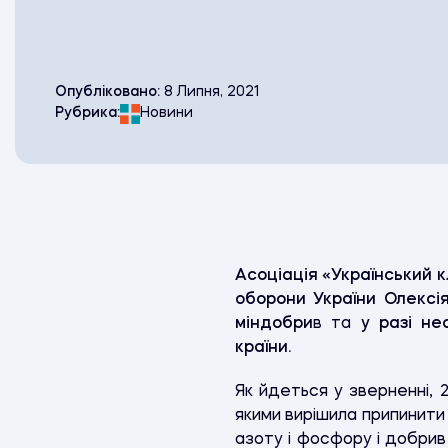
Опубліковано:
8 Липня, 2021
Рубрика:
Новини
Асоціація «Український 
оборони України Олексі
міндобри
в та
у разі не
країни.
Як йдеться у зверненні, 2
якими вирішила припинити
азоту і фосфору і добрив