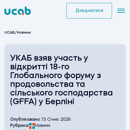
Skip
to
Доєднатися
content
UCAB
/
Новини
УКАБ взяв участь у
відкритті 18-го
Глобального форуму з
продовольства та
сільського господарства
(GFFA) у Берліні
Опубліковано:
15 Січня, 2026
Рубрика:
Новини