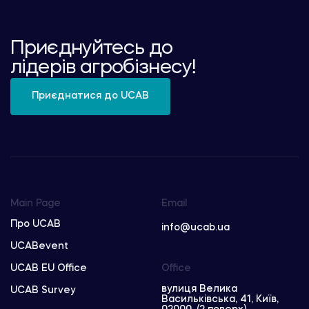
Приєднуйтесь до
лідерів агробізнесу!
Приєднатися до UCAB
Main Page
Email
Про UCAB
info@ucab.ua
UCABevent
UCAB EU Office
Office
вулиця Велика
UCAB Survey
Васильківська, 41, Київ,