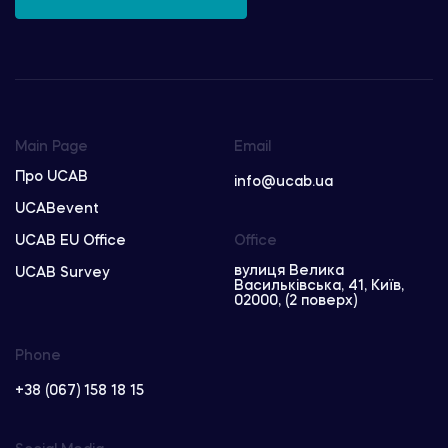
Main Page
Email
Про UCAB
info@ucab.ua
UCABevent
UCAB EU Office
Office
вулиця Велика
UCAB Survey
Васильківська, 41, Київ,
02000, (2 поверх)
Phone
+38 (067) 158 18 15