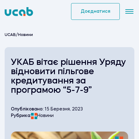
Skip
to
Доєднатися
content
UCAB
/
Новини
УКАБ вітає рішення Уряду
відновити пільгове
кредитування за
програмою “5-7-9”
Опубліковано:
15 Березня, 2023
Рубрика:
Новини