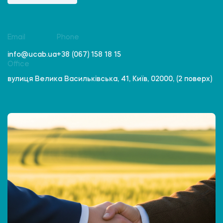
Email
Phone
info@ucab.ua
+38 (067) 158 18 15
Office
вулиця Велика Васильківська, 41, Київ, 02000, (2 поверх)