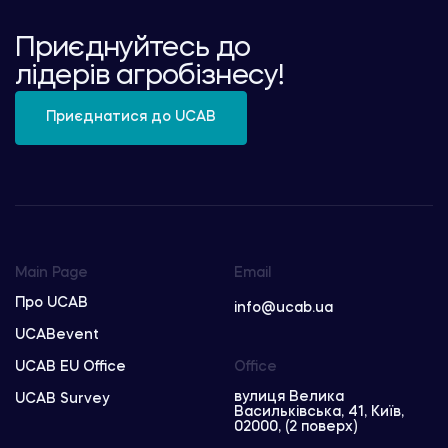
Приєднуйтесь до
лідерів агробізнесу!
Приєднатися до UCAB
Main Page
Email
Про UCAB
info@ucab.ua
UCABevent
UCAB EU Office
Office
вулиця Велика
UCAB Survey
Васильківська, 41, Київ,
02000, (2 поверх)