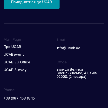
Приєднатися до UCAB
Main Page
Email
Про UCAB
info@ucab.ua
UCABevent
UCAB EU Office
Office
вулиця Велика
UCAB Survey
Васильківська, 41, Київ,
02000, (2 поверх)
Phone
+38 (067) 158 18 15