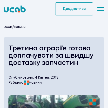
Skip
to
Доєднатися
content
UCAB
/
Новини
Третина аграріїв готова
доплачувати за швидшу
доставку запчастин
Опубліковано:
4 Квітня, 2018
Рубрика:
Новини