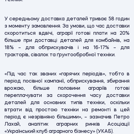
У середньому доставка деталей триває 58 годин
з моменту замовлення. За умови, що час доставки
скоротиться вдвічі, аграрії готові плати на 20%
більше при доставці деталей для комбайнів, на
18% – для обприскувачів і на 16-17% – для
тракторів, сівалок та ґрунтообробної техніки.
«Під час так званих «гарячих періодів», тобто в
період посівної кампанії, обприскування, збирання
врожаю, більше половини аграріїв готові
переплачувати за скорочення часу доставки
деталей для основних типів техніки, оскільки
втрати від простою техніки на ремонті в цей
період є незрівняно більшими», – зазначив Петро
Лахай, аналітик аграрних ринків Асоціації
«Український клуб аграрного бізнесу» (УКАБ).