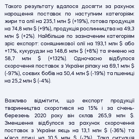
Такого результату вдалося досягти за рахунок
нарощення поставок по наступним категоріям:
жири та олії на 235,1 млн $ (+19%), готова продукція
на 74,8 млн $ (+9%), продукція рослинництва на 49,3
млн $ (+2%). Найбільше по зазначеним категоріям
зріс експорт: соняшникової олії на 193,1 млн $ або
+17%, кукурудзи на 148,6 млн $ (+8%) та ячменю на
58,7 млн $ (+132%). Одночасно відбулося
скорочення поставок з України ріпаку на 69,1 млн $
(-97%), соєвих бобів на 50,4 млн $ (-19%) та пшениці
на 25,2 млн $ (-4%).
Важливо відмітити, що експорт продукції
тваринництва скоротився на 15% і за січень-
березень 2020 року він склав 265,9 млн $.
Зменшення відбулося за рахунок скорочення
поставок з України яєць на 13,1 млн $ (-36%) та
м’яса птиці на 10,5 млн $ (-7%). Така ситуація