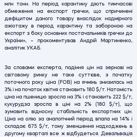
млн тонн. На період карантину діють тимчасові
обмеження на експорт гречки, що спричинені
дефіцитом даного товару внаслідок надмірного
ажіотажу в період карантину та забороною на
експорт з боку основних постачальників гречки до
України», – прокоментував Андрій Мартиненко,
аналітик УКАБ.
За словами експерта, падіння цін на зернові на
світовому ринку не таке суттєве, з початку
поточного року ціна (FOB) на ячмінь знизилась на
3% і на початок квітня становить 180 $/т. Натомість
ціна на пшеницю зросла на 3% і становить 222 $/т,
кукурудза зросла в ціні на 2% (180 $/т), що
зумовить відносну стабільність експортних цін.
Ціна на олію за аналогічний період впала на 14% і
складає 675 $/т, тому зменшення надходжень в
другому кварталі все ж відбудеться. Девальвація