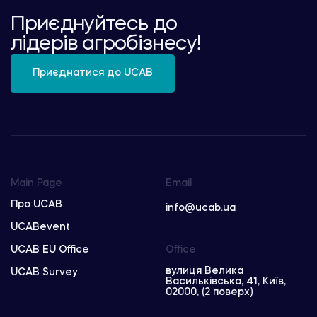
Приєднуйтесь до
лідерів агробізнесу!
Приєднатися до UCAB
Main Page
Email
Про UCAB
info@ucab.ua
UCABevent
UCAB EU Office
Office
вулиця Велика
UCAB Survey
Васильківська, 41, Київ,
02000, (2 поверх)