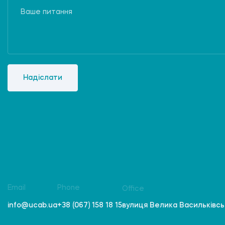
Надіслати
Email
Phone
Office
вулиця Велика Васильківська
info@ucab.ua
+38 (067) 158 18 15