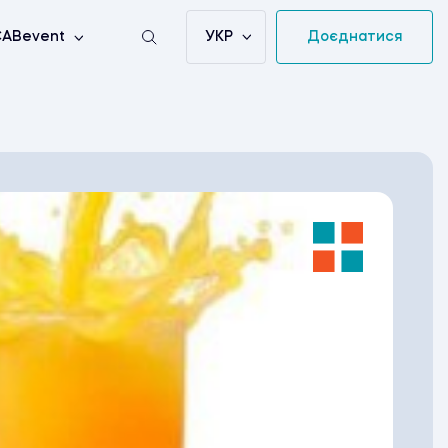
УКР
Доєднатися
ABevent