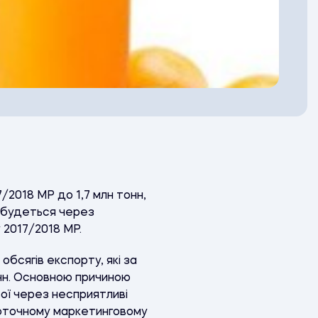
2018 МР до 1,7 млн тонн,
ідбудеться через
у 2017/2018 МР.
бсягів експорту, які за
онн. Основною причиною
ої через несприятливі
у поточному маркетинговому