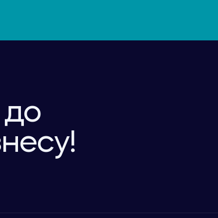
 до
знесу!