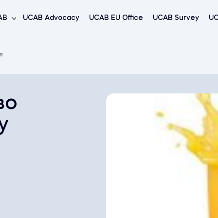
AB
UCAB Advocacy
UCAB EU Office
UCAB Survey
UC
я
во
у