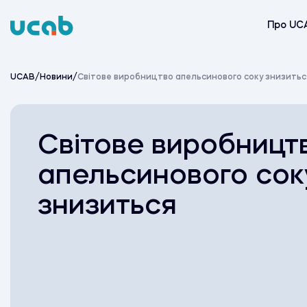
Skip
to
Про UC
content
UCAB
/
Новини
/
Світове виробництво апельсинового соку знизитьс
Світове виробницт
апельсинового сок
знизиться