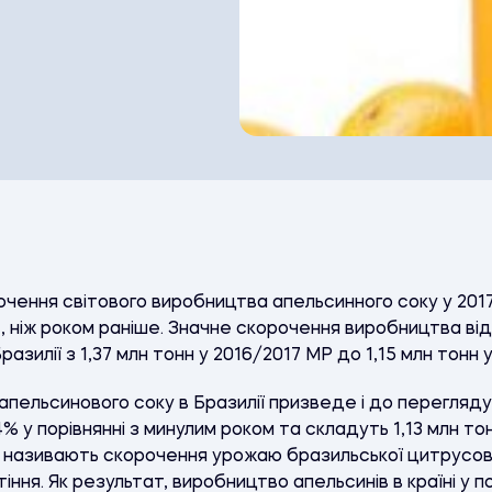
ення світового виробництва апельсинного соку у 2017/
, ніж роком раніше. Значне скорочення виробництва в
зилії з 1,37 млн тонн у 2016/2017 МР до 1,15 млн тонн 
ельсинового соку в Бразилії призведе і до перегляду о
% у порівнянні з минулим роком та складуть 1,13 млн т
 називають скорочення урожаю бразильської цитрусов
ітіння. Як результат, виробництво апельсинів в країні 