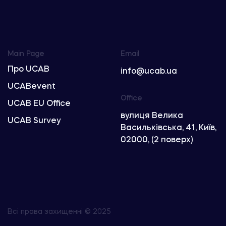
Main Page
Email
Про UCAB
info@ucab.ua
UCABevent
Office
UCAB EU Office
вулиця Велика
UCAB Survey
Васильківська, 41, Київ,
02000, (2 поверх)
Всі права захищенні © 2025