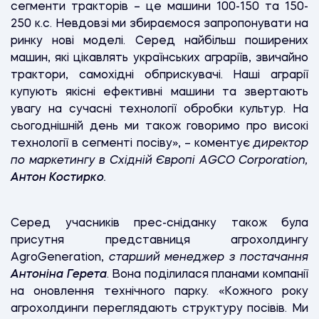
сегменти тракторів – це машини 100-150 та 150-
250 к.с. Невдовзі ми збираємося запропонувати на
ринку нові моделі. Серед найбільш поширених
машин, які цікавлять українських аграріїв, звичайно
трактори, самохідні обприскувачі. Наші аграрії
купують якісні ефективні машини та звертають
увагу на сучасні технології обробки культур. На
сьогоднішній день ми також говоримо про високі
технології в сегменті посіву», – коментує
директор
по маркетингу в Східній Європі AGCO Corporation,
Антон Костирко
.
Серед учасників прес-сніданку також була
присутня представниця агрохолдингу
AgroGeneration,
старший менеджер з постачання
Антоніна Герета
. Вона поділилася планами компанії
на оновлення технічного парку. «Кожного року
агрохолдинги переглядають структуру посівів. Ми