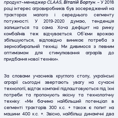
продукт–менеджер
CLAAS,
Віталій Бортун
. – У 2018
році інтерес агровиробників був зосереджений на
тракторах малого і середнього сегменту
потужності. У 2019-2020 думаю, тенденція
залишиться та сама. Хоча дефіцит на ринку
комбайнів теж відчувається. Об’єми врожаю
збільшуються, відповідно виникає потреба з
зернозбиральній техніці. Ми дивимося з певним
оптимізмом для стимулювання аграріїв до
придбання нової техніки».
За словами учасників круглого столу, українські
аграрії сьогодні звертають увагу на сучасні
технології, відтак компанії підлаштовуються під їхні
потреби та пропонують якісну та технологічну
техніку: «Ми бачимо найбільший потенціал в
сегменті тракторів 300 к.с. + також є попит на
машини 400 к.с. +. Звісно, найбільш динамічні два