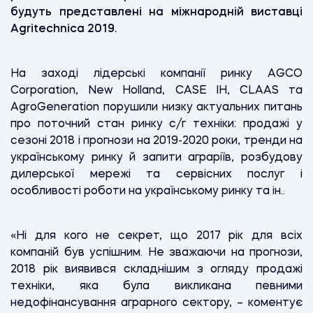
будуть представлені на міжнародній виставці
Agritechnica 2019.
На заході лідерські компанії ринку AGCO
Corporation, New Holland, CASE IH, CLAAS та
AgroGeneration порушили низку актуальних питань
про поточний стан ринку с/г техніки: продажі у
сезоні 2018 і прогнози на 2019-2020 роки, тренди на
українському ринку й запити аграріїв, розбудову
дилерської мережі та сервісних послуг і
особливості роботи на українському ринку та ін..
«Ні для кого не секрет, що 2017 рік для всіх
компаній був успішним. Не зважаючи на прогнози,
2018 рік виявився складнішим з огляду продажі
техніки, яка була викликана певними
недофінансування аграрного сектору, – коментує