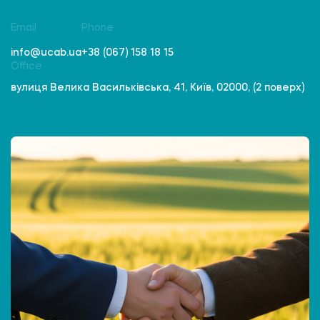
Email
Phone
info@ucab.ua
+38 (067) 158 18 15
Office
вулиця Велика Васильківська, 41, Київ, 02000, (2 поверх)