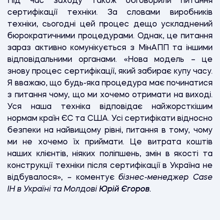
Під час заходу також обговорили питання
сертифікації техніки. За словами виробників
техніки, сьогодні цей процес дещо ускладнений
бюрократичними процедурами. Однак, це питання
зараз активно комунікується з МінАПП та іншими
відповідальними органами. «Нова модель – це
знову процес сертифікації, який забирає купу часу.
Я вважаю, що будь-яка процедура має починатися
з питання чому, що ми хочемо отримати на виході.
Уся наша техніка відповідає найжорсткішим
нормам країн ЄС та США. Усі сертифікати відносно
безпеки на найвищому рівні, питання в тому, чому
ми не хочемо їх приймати. Це витрата коштів
наших клієнтів, ніяких поліпшень, змін в якості та
конструкції техніки після сертифікації в Україна не
відбувалося», – коментує
бізнес-менеджер Case
IH в Україні та Молдові
Юрій Єгоров
.