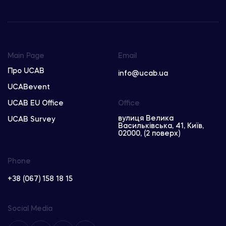
Main Page
Email
Про UCAB
info@ucab.ua
UCABevent
UCAB EU Office
Office
вулиця Велика
UCAB Survey
Васильківська, 41, Київ,
02000, (2 поверх)
Phone
+38 (067) 158 18 15
Social Media