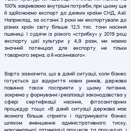
100% закриваємо внутрішні потреби, при цьому ще
й здійснюємо експорт до деяких країни СНД, Азії.
Наприклад, за останні 3 роки ми експортували до
різних країн світу більше 12,5 тис. тонн насіння
пшениці. І судячи із різкого «стрибку» у 2019 році
експорту цієї культури у 4,9 рази, ми маємо
значний потенціал для експорту не тільки
товарного зерна, а й насіннєвого»
.
Варто зазначити, що в даній ситуації, коли бізнес
готується до відкриття нових ринків, держава
повинна також посприяти у цьому питання,
зокрема у формуванні і реалізації законодавства у
сфері сертифікації насіння, фітосанітарних
процедур тощо: «В даній ситуації держава має
якомога більше сприяти і підтримувати бізнес
шляхом зменшення адміністративного тиску,
максимальної оптимізації процесів та процедур, і