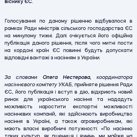
віснику ЄС.
Голосування по даному рішенню відбувалося в
рамках Ради міністрів сільського господарства ЄС
на минулому тижні. Далі очікується його офіційна
публікація даного рішення, після чого митні пости
на кордоні країн ЄС повинні будуть допускати
відповідні вантажі з насінням з України.
За словами
Олега Нестерова,
координатора
насіннєвого комітету УКАБ,
прийняте рішення Ради
ЄС, його публікація і вступ в дію, відкриють новий
ринок для українського насіння та нададуть
можливість наростити експортні можливості
насіннєвих компаній, які здійснюють виробництво
насіння в Україні, а також агровиробникам, які
мають власні виробничі потужності: «По насінню
таких культур, як пшениця і ячмінь, ми майже на