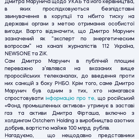
Дмитра Марунича щодо УКАБ та його керівництва,
в яких прослідковуються безпідставні
звинувачення в корупції та нібито тиску на
державні органи з метою отримання особистої
вигоди. Варто відзначити, що Дмитро Марунич
зазначений як “эксперт по энергетическим
вопросам” на каналі журналістів 112 Україна,
NEWSONE та ZiK.
Сам Дмитро Марунич в публічній площині
переважно з’являвся на вказаних вище
проросійських телеканалах, до введення проти
них санкцій з боку РНБО. Крім того, саме Дмитро
Марунич був одним з тих, хто намагався
спростовувати
інформацію про те,
що російський
«Фонд промышленных активов» утримує в заставі
газ та активи Дмитра Фірташа, включно з
холдингом Ostchem Holding з виробництва азотних
добрив, вартістю майже 100 млрд рублів.
Нагадуємо, що нещодавно представники