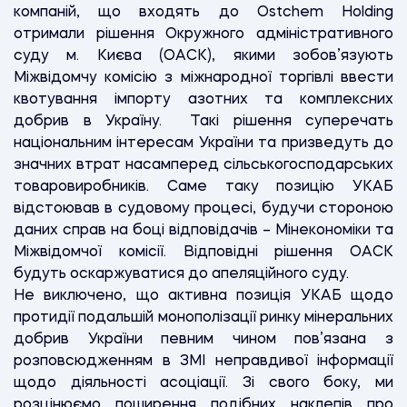
компаній, що входять до Ostchem Holding
отримали рішення Окружного адміністративного
суду м. Києва (ОАСК), якими зобов’язують
Міжвідомчу комісію з міжнародної торгівлі ввести
квотування імпорту азотних та комплексних
добрив в Україну. Такі рішення суперечать
національним інтересам України та призведуть до
значних втрат насамперед сільськогосподарських
товаровиробників. Саме таку позицію УКАБ
відстоював в судовому процесі, будучи стороною
даних справ на боці відповідачів – Мінекономіки та
Міжвідомчої комісії. Відповідні рішення ОАСК
будуть оскаржуватися до апеляційного суду.
Не виключено, що активна позиція УКАБ щодо
протидії подальшій монополізації ринку мінеральних
добрив України певним чином пов’язана з
розповсюдженням в ЗМІ неправдивої інформації
щодо діяльності асоціації. Зі свого боку, ми
розцінюємо поширення подібних наклепів про