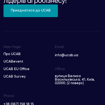
лідерів агробізнесу!
Приєднатися до UCAB
Main Page
Email
Про UCAB
info@ucab.ua
UCABevent
UCAB EU Office
Office
вулиця Велика
UCAB Survey
Васильківська, 41, Київ,
02000, (2 поверх)
Phone
+38 (067) 158 18 15