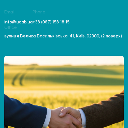
Email
Phone
info@ucab.ua
+38 (067) 158 18 15
Office
вулиця Велика Васильківська, 41, Київ, 02000, (2 поверх)