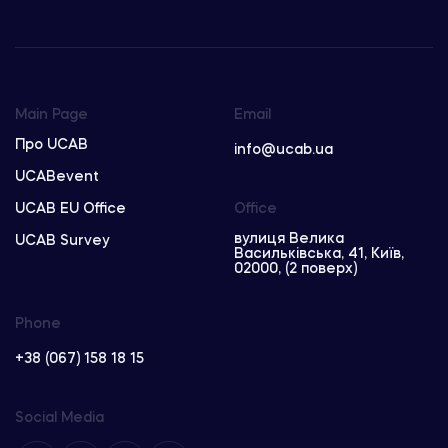
Main Page
Email
Про UCAB
info@ucab.ua
UCABevent
UCAB EU Office
Office
вулиця Велика
UCAB Survey
Васильківська, 41, Київ,
02000, (2 поверх)
Phone
+38 (067) 158 18 15
Social Media