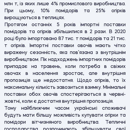
млн т, із яких лише 4% промислового виробництва.
При цьому, 10% помідорів та 25% огірків
вирощуються в теплицях.
Протягом останніх 5 років імпортні поставки
помідорів та огірків збільшилися в 2 рази. В 2020
році було імпортовано 87 тис. т помідорів та 21 тис.
т огірків. Імпортні поставки овочів мають чітко
виражену сезонність, яка пов’язана з внутрішнім
виробництвом. Пік надходжень імпортних помідорів
припадає на травень, коли потреба в свіжих
овочах в населення зростає, але внутрішня
пропозиція ще недостатня. Щодо огірків, то їх
максимальну кількість завозиться взимку. Мінімальні
поставки обох овочів спостерігаються в червні-
жовтні, коли є достатня внутрішня пропозиція.
Тому найближчим часом українські споживачі
будуть мати більшу можливість купувати огірки та
помідори вітчизняного виробництва. Тепличні
господарства розпочинають збільшувати свої