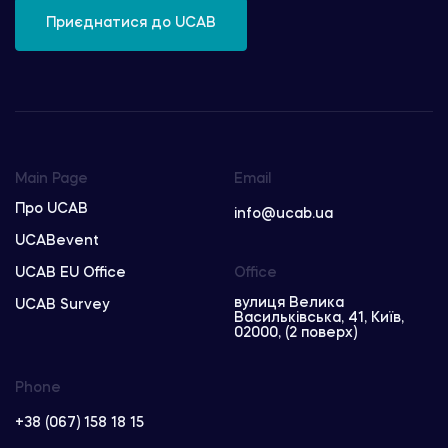
Приєднатися до UCAB
Main Page
Email
Про UCAB
info@ucab.ua
UCABevent
UCAB EU Office
Office
вулиця Велика
UCAB Survey
Васильківська, 41, Київ,
02000, (2 поверх)
Phone
+38 (067) 158 18 15