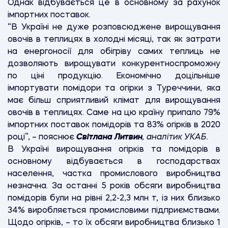
Однак відбувається це в основному за рахунок
імпортних поставок.
“В Україні не дуже розповсюджене вирощування
овочів в теплицях в холодні місяці, так як затрати
на енергоносії для обігріву самих теплиць не
дозволяють вирощувати конкурентноспроможну
по ціні продукцію. Економічно доцільніше
імпортувати помідори та огірки з Туреччини, яка
має більш сприятливий клімат для вирощування
овочів в теплицях. Саме на цю країну припало 79%
імпортних поставок помідорів та 83% огірків в 2020
році”, – пояснює
Світлана Литвин
, аналітик УКАБ.
В Україні вирощування огірків та помідорів в
основному відбувається в господарствах
населення, частка промислового виробництва
незначна. За останні 5 років обсяги виробництва
помідорів були на рівні 2,2-2,3 млн т, із них близько
34% виробляється промисловими підприємствами.
Щодо огірків, – то їх обсяги виробництва близько 1