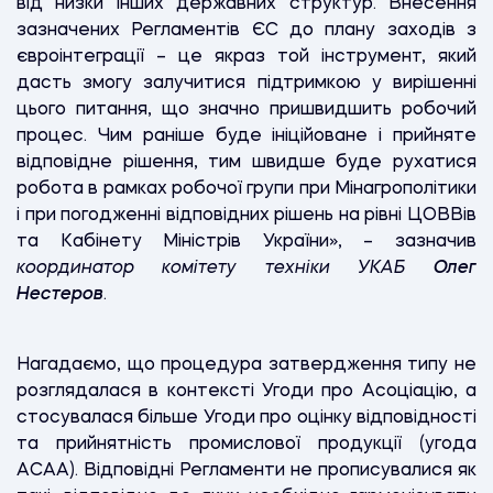
від низки інших державних структур. Внесення
зазначених Регламентів ЄС до плану заходів з
євроінтеграції – це якраз той інструмент, який
дасть змогу залучитися підтримкою у вирішенні
цього питання, що значно пришвидшить робочий
процес. Чим раніше буде ініційоване і прийняте
відповідне рішення, тим швидше буде рухатися
робота в рамках робочої групи при Мінагрополітики
і при погодженні відповідних рішень на рівні ЦОВВів
та Кабінету Міністрів України», – зазначив
координатор комітету техніки УКАБ
Олег
Нестеров
.
Нагадаємо, що процедура затвердження типу не
розглядалася в контексті Угоди про Асоціацію, а
стосувалася більше Угоди про оцінку відповідності
та прийнятність промислової продукції (угода
АСАА). Відповідні Регламенти не прописувалися як