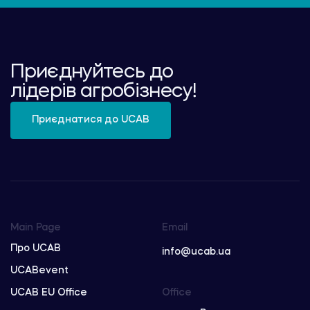
Приєднуйтесь до
лідерів агробізнесу!
Приєднатися до UCAB
Main Page
Email
Про UCAB
info@ucab.ua
UCABevent
UCAB EU Office
Office