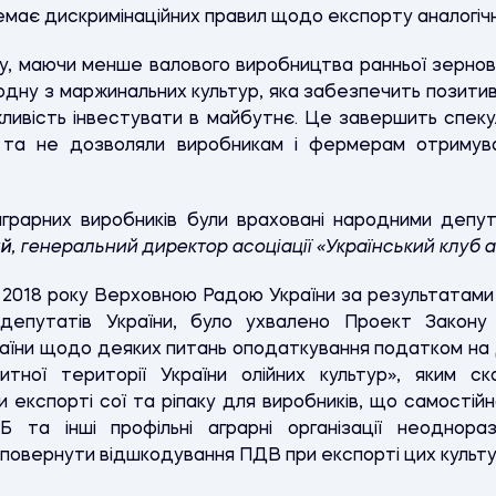
емає дискримінаційних правил щодо експорту аналогічно
ку, маючи менше валового виробництва ранньої зернов
одну з маржинальних культур, яка забезпечить позити
ливість інвестувати в майбутнє. Це завершить спекуля
ів та не дозволяли виробникам і фермерам отримув
грарних виробників були враховані народними депу
ий
, генеральний директор асоціації «Український клуб 
2018 року Верховною Радою України за результатами г
депутатів України, було ухвалено Проект Закону
аїни щодо деяких питань оподаткування податком на 
тної території України олійних культур», яким 
експорті сої та ріпаку для виробників, що самостій
Б та інші профільні аграрні організації неоднораз
а повернути відшкодування ПДВ при експорті цих культу