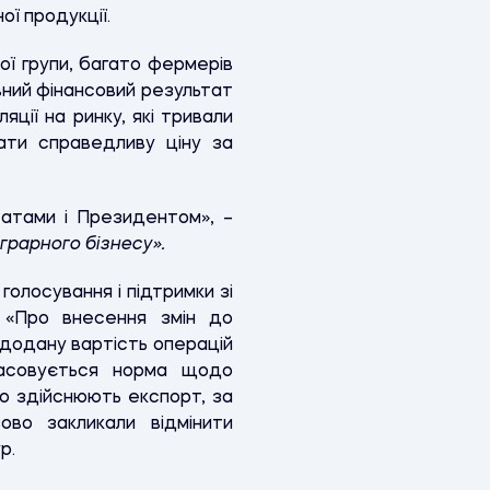
ї продукції.
ої групи, багато фермерів
вний фінансовий результат
ції на ринку, які тривали
ати справедливу ціну за
татами і Президентом», –
аграрного бізнесу»
.
олосування і підтримки зі
 «Про внесення змін до
додану вартість операцій
скасовується норма щодо
но здійснюють експорт, за
ово закликали відмінити
р.