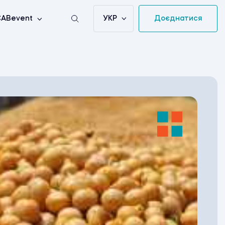
УКР
Доєднатися
ABevent