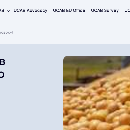
AB
UCAB Advocacy
UCAB EU Office
UCAB Survey
UC
равок»!
в
о