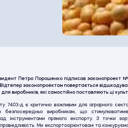
езидент Петро Порошенко підписав законопроект №
». Відтепер законопроектом повертається відшкодуван
у для виробників, які самостійно поставляють ці культ
ту 7403-д є критично важливим для аграрного секто
ію безпосередньо виробникам, що стимулюватиме
над інструментами прямого експорту. З точки зору
праведливість. Ми експортоорієнтовані та конкуруємо