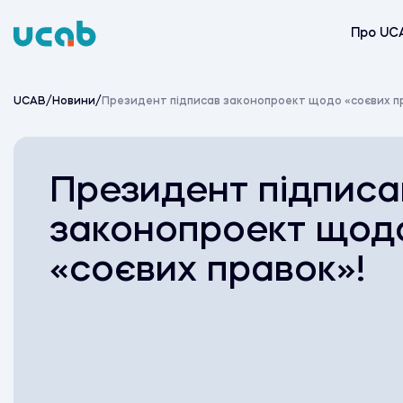
Skip
to
Про UC
content
UCAB
/
Новини
/
Президент підписав законопроект щодо «соєвих п
Президент підписа
законопроект щод
«соєвих правок»!