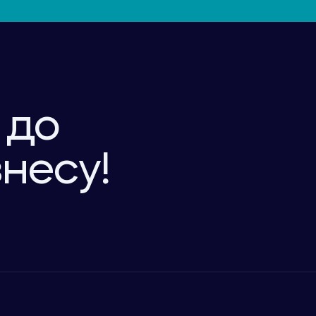
 до
знесу!