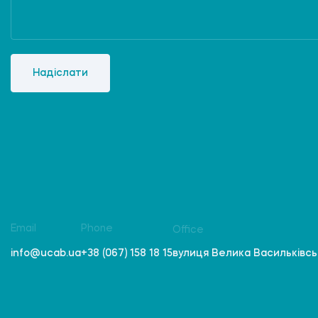
Надіслати
Email
Phone
Office
вулиця Велика Васильківська
info@ucab.ua
+38 (067) 158 18 15