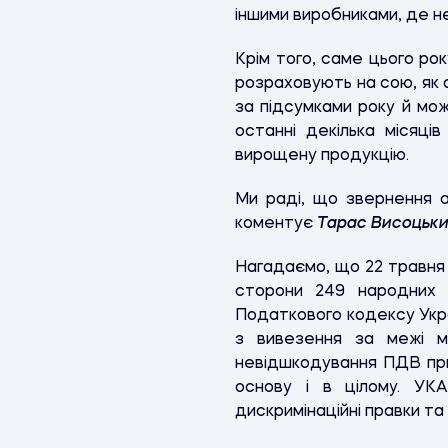
іншими виробниками, де н
Крім того, саме цього ро
розраховують на сою, як 
за підсумками року й мож
останні декілька місяц
вирощену продукцію.
Ми раді, що звернення а
коментує
Тарас Висоцьк
Нагадаємо, що 22 травня 
сторони 249 народних 
Податкового кодексу Укр
з вивезення за межі ми
невідшкодування ПДВ при 
основу і в цілому. УКА
дискримінаційні правки т