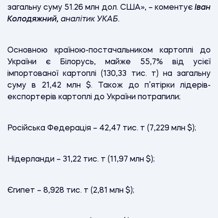
загальну суму 51.26 млн дол. США», – коментує
Іван
Колодяжний,
аналітик УКАБ.
Основною країною-постачальником картоплі до
України є Білорусь, майже 55,7% від усієї
імпортованої картоплі (130,33 тис. т) на загальну
суму в 21,42 млн $. Також до п’ятірки лідерів-
експортерів картоплі до України потрапили;
Російська Федерація – 42,47 тис. т (7,229 млн $);
Нідерланди – 31,22 тис. т (11,97 млн $);
Єгипет – 8,928 тис. т (2,81 млн $);