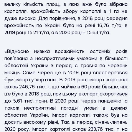
велику кількість площ, з яких вже була зібрана
картопля, врожайність збору картоплі з 1 га не
дуже висока. Для порівняння, в 2018 році середня
врожайність по Україні була на рівні 16,76 т/га, в
2019 році 15.21 т/га, а в 2020 році – 15.63 т/га.
«Відносно низька врожайність останніх років
пов’язана з несприятливими умовами в більшості
областей України в період с травня по червень
місяць. Саме через це в 2019 році спостерігався
бум імпорту картоплі. В 2019 році імпорт картоплі
склав 246,76 тис. т, що майже в 60 разів більше, ніж
це було в 2018 році, при цьому експорт скоротився
до 5,61 тис. тонн. В 2020 році, через пандемію, а
також несприятливі погодні умови в деяких
областях України, імпорт картоплі також був на
досить високому рівні. Так, в період січень-липень
2020 року, імпорт картоплі склав 233,76 тис. т на