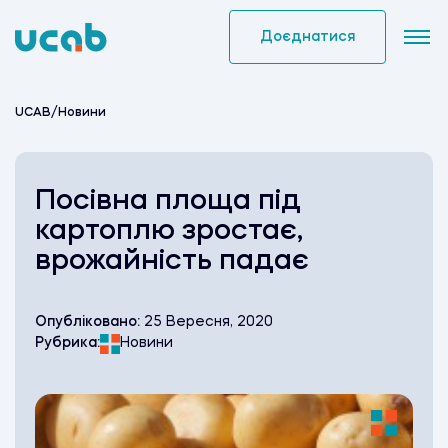
Skip
to
Доєднатися
content
UCAB
/
Новини
Посівна площа під
картоплю зростає,
врожайність падає
Опубліковано:
25 Вересня, 2020
Рубрика:
Новини