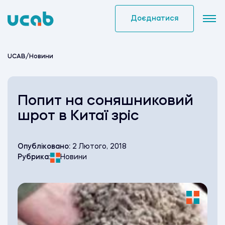
Skip
to
Доєднатися
content
UCAB
/
Новини
Попит на соняшниковий
шрот в Китаї зріс
Опубліковано:
2 Лютого, 2018
Рубрика:
Новини