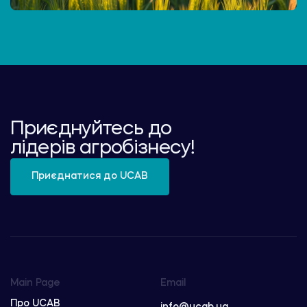
Приєднуйтесь до
лідерів агробізнесу!
Приєднатися до UCAB
Main Page
Email
Про UCAB
info@ucab.ua