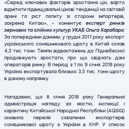
«Серед ключових факторів зростання цін, варто
відмітити підвищувальні цінові тенденції на світовій
арені та ріст попиту зі сторони імпортерів,
зокрема Китаю», – коментує
експерт ринків
зернових та олійних культур
УКАБ
Ольга Харабара
.
За попередніми даними, у грудні 2017 року експорт
українського соняшникового шроту в Китай склав
4,3 тис. тонн. Темпи відвантажень до Піднебесної
продовжують зростати, про що свідчать дані
операторів ринку. В період з 1 по 9 січня 2018 року
Україна експортувала близько 3,5 тис. тонн шроту
в даному напрямку.
Нагадаємо, що 8 січня 2018 року Генеральна
адміністрація нагляду за якістю, інспекції і
карантину Китайської Народної Республіки (AQSIQ)
оновила перелік схвалених експортерів
соняшникової шроту з України в КНР. У список