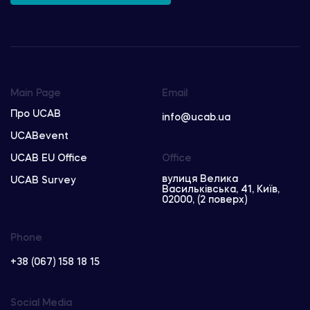
Main Page
Email
Про UCAB
info@ucab.ua
UCABevent
UCAB EU Office
Office
вулиця Велика
UCAB Survey
Васильківська, 41, Київ,
02000, (2 поверх)
Phone
+38 (067) 158 18 15
Social Media