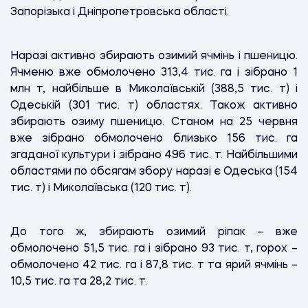
Запорізька і Дніпропетровська області.
Наразі активно збирають озимий ячмінь і пшеницю.
Ячменю вже обмолочено 313,4 тис. га і зібрано 1
млн т, найбільше в Миколаївській (388,5 тис. т) і
Одеській (301 тис. т) областях. Також активно
збирають озиму пшеницю. Станом на 25 червня
вже зібрано обмолочено близько 156 тис. га
згаданої культури і зібрано 496 тис. т. Найбільшими
областями по обсягам збору наразі є Одеська (154
тис. т) і Миколаївська (120 тис. т).
До того ж, збирають озимий ріпак – вже
обмолочено 51,5 тис. га і зібрано 93 тис. т, горох –
обмолочено 42 тис. га і 87,8 тис. т та ярий ячмінь –
10,5 тис. га та 28,2 тис. т.