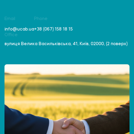
Email
Phone
info@ucab.ua
+38 (067) 158 18 15
Office
вулиця Велика Васильківська, 41, Київ, 02000, (2 поверх)