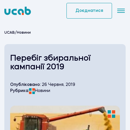
Skip
to
Доєднатися
content
UCAB
/
Новини
Перебіг збиральної
кампанії 2019
Опубліковано:
26 Червня, 2019
Рубрика:
Новини