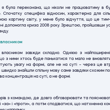
в я була переконана, що ніколи не працюватиму в буд
». Спочатку специфіка відносин, характерна для сіль
ою картину світу, у мене було відчуття, що це тим
 допомогла криза 2008 року. Зрештою, пройшовши усі
анду.
з власником
 власником завжди складно. Однією з найпоширен
, що з ними хтось буде панькатися та мало не вмовля
тують увагу на формі, але не на суті – через це втр
швидко знайшли спільну мову саме завдяки схожим пог
ива концентрація на суті, а не формі.
рів з командою, де довго обговорювати та пояснюват
 «за» і «проти», а потім сподіватися, що натхненна ко