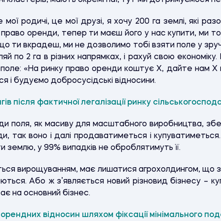
 кластерів, мають окремі паї, тут ми дотримуємося пев
мої родичі, це мої друзі, я хочу 200 га землі, які ра
 право оренди, тепер ти маєш його у нас купити, ми то
кщо ти вкрадеш, ми не дозволимо тобі взяти поле у зруч
й по 2 га в різних напрямках, і рахуй свою економіку.
оле: «На ринку право оренди коштує Х, дайте нам Х м
ся і будуємо добросусідські відносини.
гів після фактичної легалізації ринку сільськогоспод
и поля, як масиву для масштабного виробництва, збе
, так воно і далі продаватиметься і купуватиметься. 
ти землю, у 99% випадків не оброблятимуть її.
ється вирощуванням, має лишатися агрохолдингом, що 
юються. Або ж з’являється новий різновид бізнесу – ку
ає на основний бізнес.
ії орендних відносин шляхом фіксації мінімального по