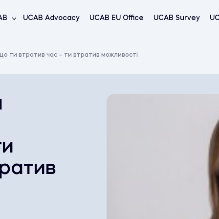
AB
UCAB Advocacy
UCAB EU Office
UCAB Survey
UC
кщо ти втратив час – ти втратив можливості
я
ти
тратив