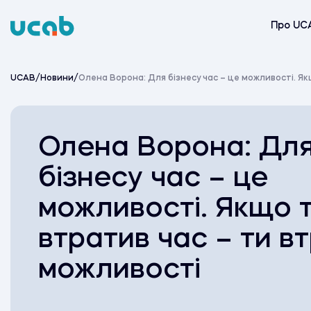
Skip
to
Про UC
content
UCAB
/
Новини
/
Олена Ворона: Для бізнесу час – це можливості. Я
Олена Ворона: Дл
бізнесу час – це
можливості. Якщо 
втратив час – ти в
можливості