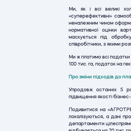
Ми, як і всі великі х
«суперефективні» самооб
неналежним чином оформл
нормативної оцінки ва
маскується під обробк
співробітники, з якими ро
Ми ж платимо всі податки
100 тис. га, податок на г
Про зміни підходів до п
Упродовж останніх 5 ро
підвищення якості бізнес-
Подивитися на «АГРОТРЕЙД
локалізуються, а дані пр
департаменти цілеспрямов