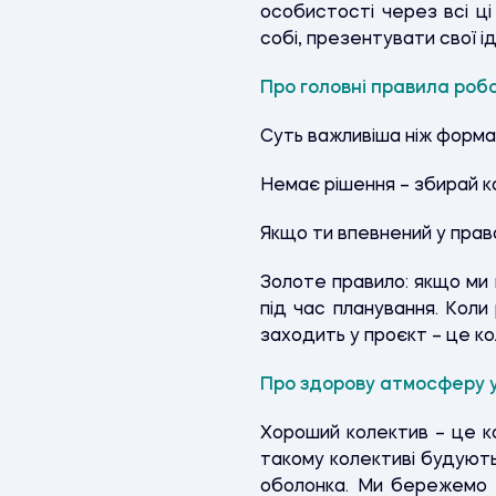
особистості через всі ці
собі, презентувати свої ід
Про головні правила роб
Суть важливіша ніж форма
Немає рішення – збирай к
Якщо ти впевнений у правот
Золоте правило: якщо ми 
під час планування. Коли 
заходить у проєкт – це ко
Про здорову атмосферу у
Хороший колектив – це ко
такому колективі будують
оболонка. Ми бережемо б