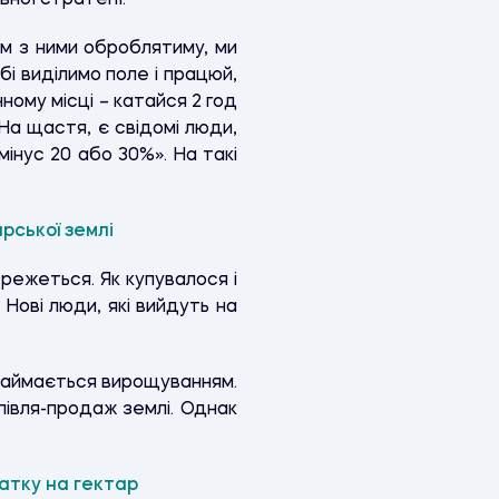
ної стратегії.
зом з ними оброблятиму, ми
бі виділимо поле і працюй,
ному місці – катайся 2 год
 На щастя, є свідомі люди,
інус 20 або 30%». На такі
арської землі
режеться. Як купувалося і
Нові люди, які вийдуть на
займається вирощуванням.
півля-продаж землі. Однак
датку на гектар