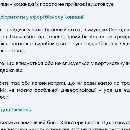
ями – команда їх просто не приймає і виштовхує.
ріоритети у сфері бізнесу компанії
в трейдинг, усі інші бізнеси його підтримували. Сьогод
агро. Після нього йде елеваторний бізнес, потім трейд
бка, органічне виробництво – супровідні бізнеси. Од
нтеграції.
е, що вписується або не вписується у вертикальну ін
адважлива.
бити так, аби кожен напрям, що ми розвиваємо та т
 Ми не маємо особливої диверсифікації – усе це є
еси.
ідації земель
 великий земельний банк. Кластери цілісні. Що стосуєт