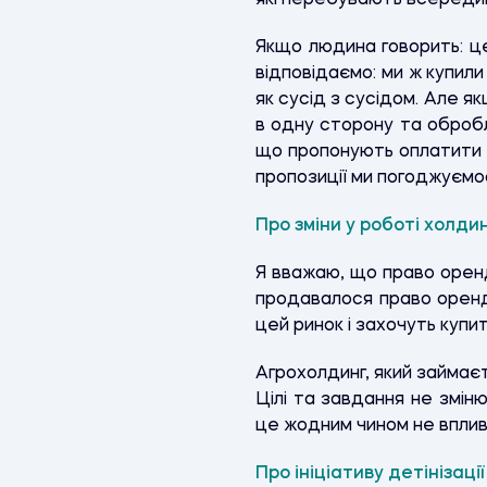
які перебувають всередині
Якщо людина говорить: це 
відповідаємо: ми ж купили
як сусід з сусідом. Але я
в одну сторону та обробля
що пропонують оплатити п
пропозиції ми погоджуємо
Про зміни у роботі холдин
Я вважаю, що право оренд
продавалося право оренди
цей ринок і захочуть купи
Агрохолдинг, який займа
Цілі та завдання не змін
це жодним чином не вплив
Про ініціативу детінізац