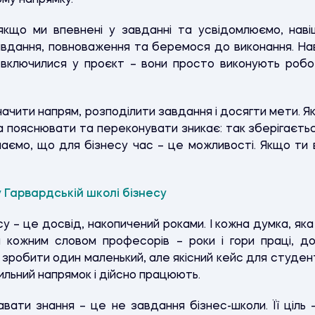
му напрямку.
 якщо ми впевнені у завданні та усвідомлюємо, нав
авдання, повноваження та беремося до виконання. Нав
 включилися у проєкт – вони просто виконують робо
изначити напрям, розподілити завдання і досягти мети.
ба пояснювати та переконувати зникає: так зберігаєть
аємо, що для бізнесу час – це можливості. Якщо ти 
 Гарвардській школі бізнесу
у – це досвід, накопичений роками. І кожна думка, яка
а кожним словом професорів – роки і гори праці, д
 зробити один маленький, але якісний кейс для студент
ильний напрямок і дійсно працюють.
вати знання – це не завдання бізнес-школи. Її ціль