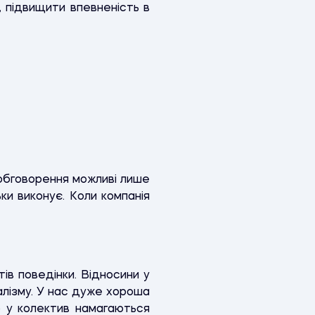
, підвищити впевненість в
 обговорення можливі лише
ьки виконує. Коли компанія
ів поведінки. Відносини у
алізму. У нас дуже хороша
о у колектив намагаються