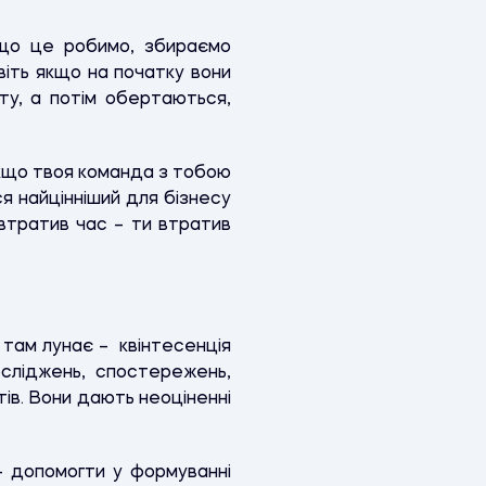
іщо це робимо, збираємо
іть якщо на початку вони
ту, а потім обертаються,
 Якщо твоя команда з тобою
ся найцінніший для бізнесу
втратив час – ти втратив
 там лунає – квінтесенція
осліджень, спостережень,
ів. Вони дають неоціненні
 – допомогти у формуванні