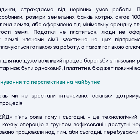
олдинги, страждаємо від нерівних умов роботи.
робники, розміри земельних банків котрих сягає 10
ена земля, або оформлена під мінімальну орендну пла
ртості землі. Податки не платяться, люди не офо
у землі членами сім’ї. Фактично на цих підприєм
зплачуються готівкою за роботу, а також готівкою опла
 і для нас дуже важливий процес боротьби з тіньовим р
ектар має бути однаковий, і платити в бюджет повинні вс
ланування та перспективи на майбутнє
ків ми не зростали інтенсивно, оскільки дотримув
процесів.
» п’ять років тому і сьогодні, – це технологічний 
о кожну операцію з ґрунтом зафіксовані і доступні ч
ано працювали над тим, аби сьогодні, перебуваючи в