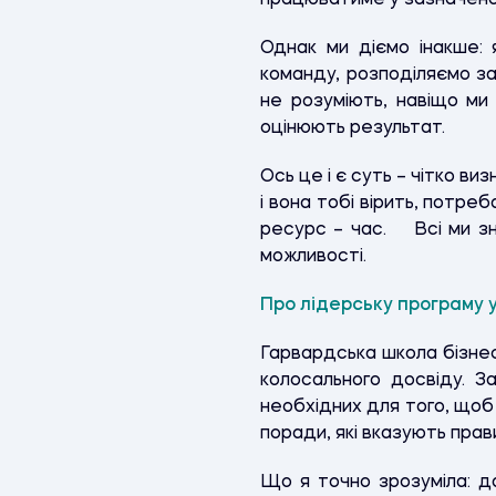
працюватиме у зазначено
Однак ми діємо інакше:
команду, розподіляємо з
не розуміють, навіщо ми
оцінюють результат.
Ось це і є суть – чітко в
і вона тобі вірить, потре
ресурс – час. Всі ми зн
можливості.
Про лідерську програму у
Гарвардська школа бізнес
колосального досвіду. З
необхідних для того, щоб
поради, які вказують прав
Що я точно зрозуміла: да