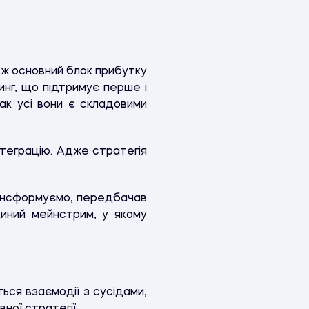
ні ж основний блок прибутку
инг, що підтримує перше і
нак усі вони є складовими
теграцію. Адже стратегія
рансформуємо, передбачав
диний мейнстрим, у якому
ься взаємодії з сусідами,