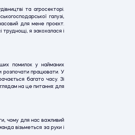
івництві та агросекторі.
ськогосподарської галузі,
часовий для мене проєкт.
 труднощі, я закохалася і
іших помилок у найманих
ти розпочати працювати. У
ачається багато часу. Зі
лядам на це питання: для
и, чому для нас важливий
манда візьметься за руки і