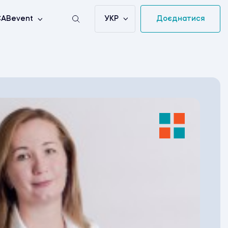
УКР
Доєднатися
ABevent