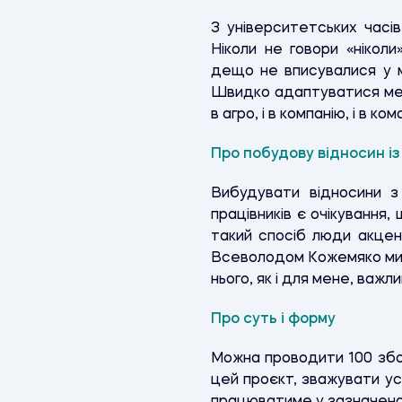
З університетських часі
Ніколи не говори «ніколи
дещо не вписувалися у м
Швидко адаптуватися мені
в агро, і в компанію, і в ком
Про побудову відносин і
Вибудувати відносини з
працівників є очікування
такий спосіб люди акцен
Всеволодом Кожемяко ми 
нього, як і для мене, важл
Про суть і форму
Можна проводити 100 збо
цей проєкт, зважувати усі