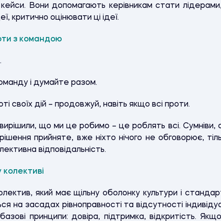
 кейси. Вони допомагають керівникам стати лідерами
еї, критично оцінювати ці ідеї.
оти з командою
.
оманду і думайте разом.
і своїх дій – продовжуй, навіть якщо всі проти.
вирішили, що ми це робимо – це роблять всі. Сумніви,
рішення прийняте, вже ніхто нічого не обговорює, тіл
лективна відповідальність.
 колективі
лектив, який має щільну оболонку культури і стандарт
ся на засадах рівноправності та відсутності індивіду
азові принципи: довіра, підтримка, відкритість. Якщ