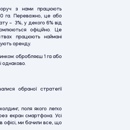
 Поруч з нами працюють
00 га. Переважно, це або
ту – 3%, у декого 6% від
рмлюються офіційно. Це
ствах працюють наймані
чують оренду.
инком: обробляєш 1 га або
і однаково.
алися обраної стратегії
холдинг, поля якого легко
ерез екран смартфона. Усі
 офісі, ми бачили все, що