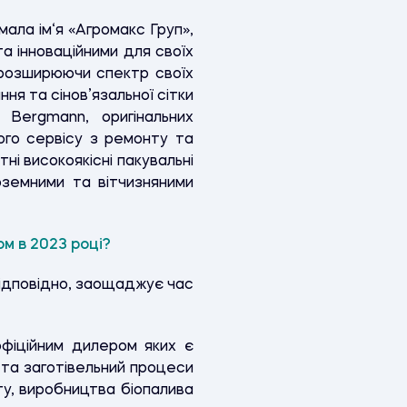
ала ім‘я «Агромакс Груп»,
та інноваційними для своїх
 розширюючи спектр своїх
ня та сінов’язальної сітки
 Bergmann, оригінальних
ого сервісу з ремонту та
ні високоякісні пакувальні
оземними та вітчизняними
ом в 2023 році?
 відповідно, заощаджує час
 офіційним дилером яких є
 та заготівельний процеси
у, виробництва біопалива