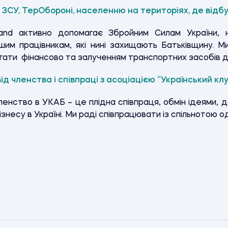
ЗСУ, ТерОбороні, населенню на територіях, де відбу
Land активно допомагає Збройним Силам України, 
ашим працівникам, які нині захищають Батьківщину. 
гати фінансово та залученням транспортних засобів д
від членства і співпраці з асоціацією “Український кл
енство в УКАБ – це плідна співпраця, обмін ідеями,
знесу в Україні. Ми раді співпрацювати із спільнотою о