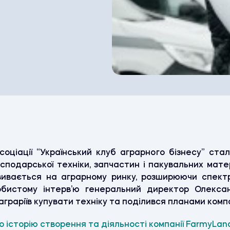
ціації “Український клуб аграрного бізнесу” ста
сподарської техніки, запчастин і пакувальних мате
вивається на аграрному ринку, розширюючи спектр 
обистому інтерв’ю генеральний директор Олексан
граріїв купувати техніку та поділився планами компа
ро історію створення та діяльності компанії FarmyLa