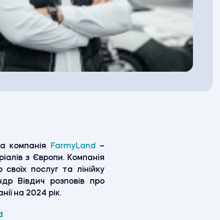
ла компанія
FarmyLand
–
ріалів з Європи.
Компанія
своїх послуг та лінійку
др Вівдич розповів про
нії на 2024 рік
.
nd