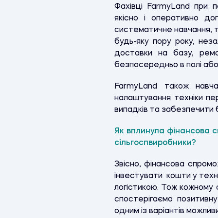
Фахівці FarmyLand при п
якісно і оперативно до
систематичне навчання, то
будь-яку пору року, неза
доставки на базу, ремо
безпосередньо в полі або
FarmyLand також навч
налаштування техніки пе
випадків та забезпечити 
Як вплинула фінансова с
сільгоспвиробники?
Звісно, фінансова спромо
інвестувати кошти у техн
логістикою. Тож кожному
спостерігаємо позитивн
одним із варіантів можли