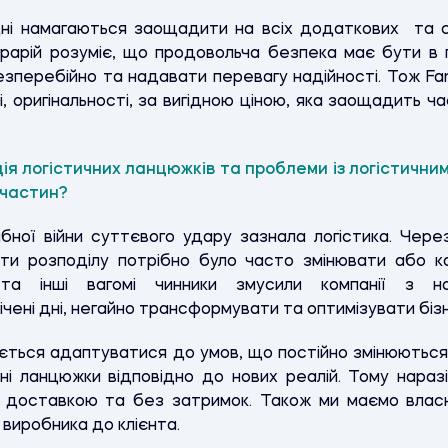
дні намагаються заощадити на всіх додаткових та с
грарій розуміє, що продовольча безпека має бути в п
зперебійно та надавати перевагу надійності. Тож Fa
і, оригінальності, за вигідною ціною, яка заощадить ч
я логістичних ланцюжків та проблеми із логістичн
 частин?
ної війни суттєвого удару зазнала логістика. Через
ти розподілу потрібно було часто змінювати або ка
а інші вагомі чинники змусили компанії з на
ічені дні, негайно трансформувати та оптимізувати бі
ається адаптуватися до умов, що постійно змінюються, 
ні ланцюжки відповідно до нових реалій. Тому нараз
ю доставкою та без затримок. Також ми маємо власн
виробника до клієнта.