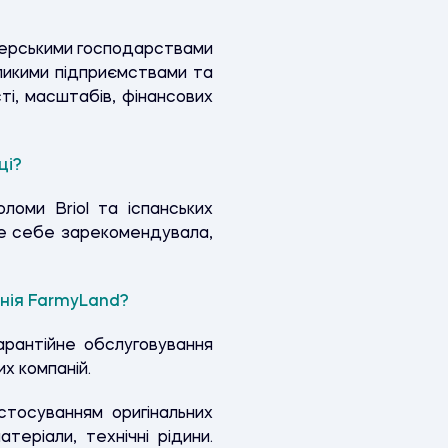
мерськими господарствами
ликими підприємствами та
ті, масштабів, фінансових
ці?
ломи Briol та іспанських
ре себе зарекомендувала,
анія FarmyLand?
арантійне обслуговування
их компаній.
стосуванням оригінальних
теріали, технічні рідини.