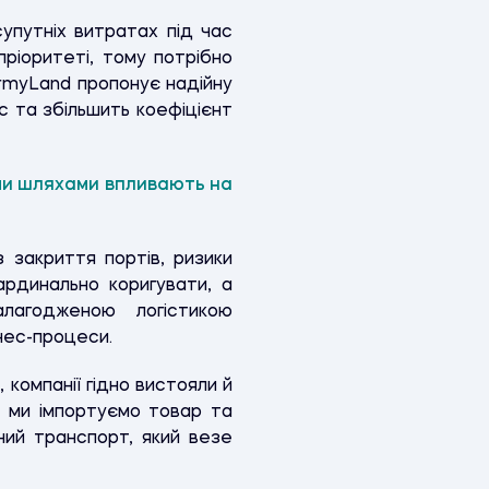
упутніх витратах під час
ріоритеті, тому потрібно
rmyLand пропонує надійну
ас та збільшить коефіцієнт
ими шляхами впливають на
 закриття портів, ризики
рдинально коригувати, а
лагодженою логістикою
знес-процеси.
компанії гідно вистояли й
і ми імпортуємо товар та
ий транспорт, який везе