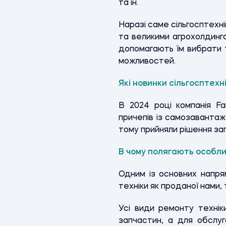
та ін.
Наразі саме сільгосптех
та великими агрохолдинг
допомагають їм вибрати т
можливостей.
Які новинки сільгосптехн
В 2024 році компанія Fa
причепів із самозаванта
тому прийняли рішення за
В чому полягають особли
Одним із основних напря
техніки як проданої нами, 
Усі види ремонту технік
запчастин, а для обслуго