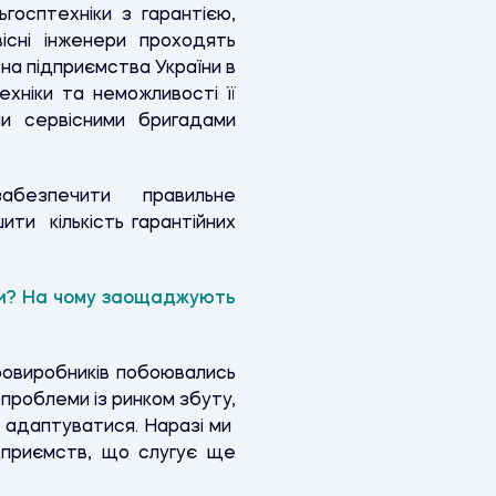
госптехніки з гарантією,
існі інженери проходять
 на підприємства України в
ехніки та неможливості її
ми сервісними бригадами
забезпечити правильне
ти кількість гарантійних
йни? На чому заощаджують
гровиробників побоювались
проблеми із ринком збуту,
 адаптуватися. Наразі ми
дприємств, що слугує ще