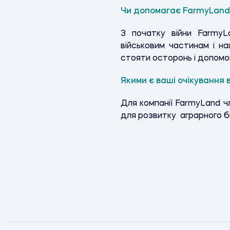
Чи допомагає FarmyLand 
З початку війни Farmy
військовим частинам і н
стояти осторонь і допомо
Якими є ваші очікування 
Для компанії
FarmyLand
чл
для розвитку аграрного бі