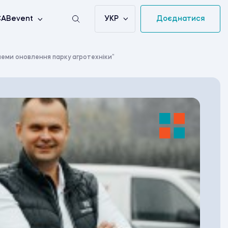
УКР
Доєднатися
ABevent
леми оновлення парку агротехніки”