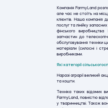
Компанія
FarmyLand
розпо
але час не стоїть на місц
клієнтів.
Наша компанія д
послуг та лінійку запасни
фінського виробництва 
запчастин до телескопіч
обслуговування техніки ци
матеріали (силосні і стрей
виробниками.
Які категорії сільського
Наразі аграрії великий ак
та кошти.
Техніка таких відомих ви
FarmyLand
, повністю від
у тваринництві. Також в