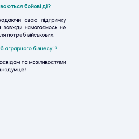
ваються бойові дії?
надаючи свою підтримку
Ми завжди намагаємось не
ля потреб військових.
уб аграрного бізнесу”?
 досвідом та можливостями
днодумців!