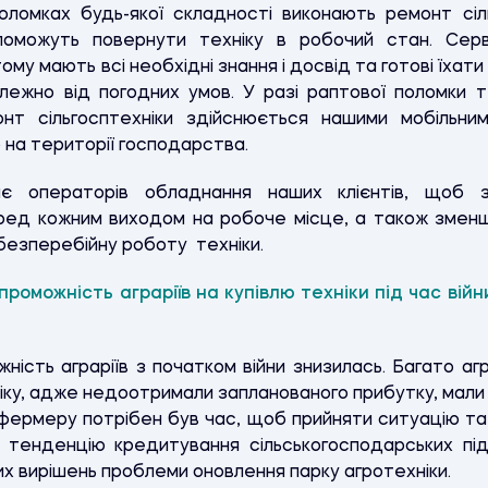
оломках будь-якої складності виконають ремонт сіль
поможуть повернути техніку в робочий стан. Серв
му мають всі необхідні знання і досвід та готові їхати
лежно від погодних умов. У разі раптової поломки т
нт сільгосптехніки здійснюється нашими мобільни
 на території господарства.
ає операторів обладнання наших клієнтів, щоб 
ред кожним виходом на робоче місце, а також зменши
безперебійну роботу техніки.
проможність аграріїв на купівлю техніки під час ві
жність аграріїв з початком війни знизилась. Багато а
іку, адже недоотримали запланованого прибутку, мали 
 фермеру потрібен був час, щоб прийняти ситуацію та
у тенденцію кредитування сільськогосподарських пі
вих вирішень проблеми оновлення парку агротехніки.