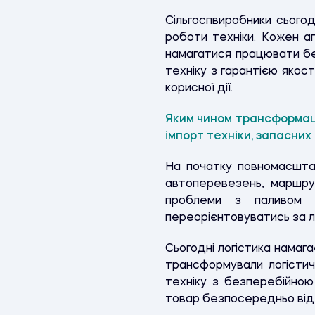
Сільгоспвиробники сього
роботи техніки. Кожен а
намагатися працювати бе
техніку з гарантією якост
корисної дії.
Яким чином трансформаці
імпорт техніки, запасних
На початку повномасштаб
автоперевезень, маршру
проблеми з паливом т
переорієнтовуватись за л
Сьогодні логістика намаг
трансформували логістич
техніку з безперебійно
товар безпосередньо від 