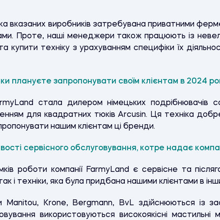
ніка вказаних виробників затребувана приватними фер
ами. Проте, наші менеджери також працюють із неве
а купити техніку з урахуванням специфіки їх діяльнос
іки плануєте запропонувати своїм клієнтам в 2024 ро
rmyLand стала дилером німецьких подрібнювачів со
женням для квадратних тюків Arcusin. Ця техніка доб
пропонувати нашим клієнтам ці бренди.
вості сервісного обслуговування, котре надає комп
мків роботи компанії FarmyLand є сервісне та післяг
так і техніки, яка була придбана нашими клієнтами в інш
и Manitou, Krone, Bergmann, BvL здійснюються із за
вування використовуються високоякісні мастильні ма