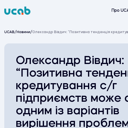
Skip
to
Про UC
content
UCAB
/
Новини
/
Олександр Вівдич: “Позитивна тенденція кредитува
Олександр Вівдич:
“Позитивна тенден
кредитування с/г
підприємств може 
одним із варіантів
вирішення пробле