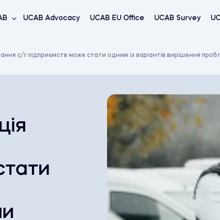
AB
UCAB Advocacy
UCAB EU Office
UCAB Survey
UC
ння с/г підприємств може стати одним із варіантів вирішення проб
ція
стати
ми