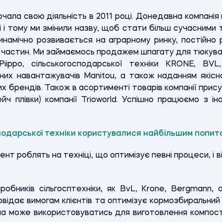
чала свою діяльність в 2011 році.
Донедавна компанія м
і і тому ми змінили назву, щоб стати більш сучасними 
инамічно розвивається на аграрному ринку, постійно
х частин. Ми займаємось продажем шпагату для тюкуван
Piippo, сільськогосподарської техніки KRONE, BVL,
них навантажувачів Manitou, а також наданням якісн
х брендів. Також в асортименті товарів компанії присут
ч плівки) компанії Trioworld.
Успішно працюємо з ін
сподарської техніки користувалися найбільшим попит
цент роблять на техніці, що оптимізує певні процеси, і
робників сільгосптехніки, як BvL, Krone, Bergmann,
повідає вимогам клієнтів та оптимізує кормозбиральний
она може використовуватись для виготовлення компост