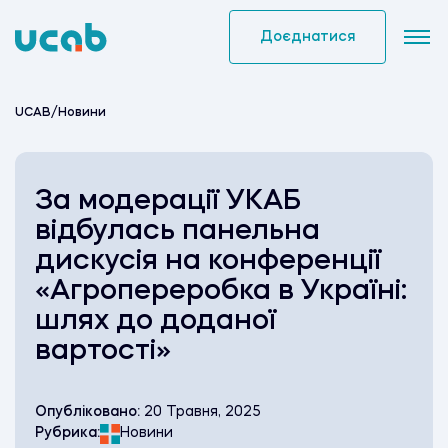
Skip
to
Доєднатися
content
UCAB
/
Новини
За модерації УКАБ
відбулась панельна
дискусія на конференції
«Агропереробка в Україні:
шлях до доданої
вартості»
Опубліковано:
20 Травня, 2025
Рубрика:
Новини