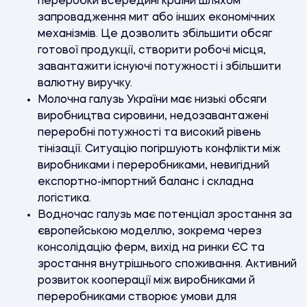
переробки всередині країни шляхом
запровадження мит або інших економічних
механізмів. Це дозволить збільшити обсяг
готової продукції, створити робочі місця,
завантажити існуючі потужності і збільшити
валютну виручку.
Молочна галузь України має низькі обсяги
виробництва сировини, недозавантажені
переробні потужності та високий рівень
тінізації. Ситуацію погіршують конфлікти між
виробниками і переробниками, невигідний
експортно-імпортний баланс і складна
логістика.
Водночас галузь має потенціал зростання за
європейською моделлю, зокрема через
консолідацію ферм, вихід на ринки ЄС та
зростання внутрішнього споживання. Активний
розвиток кооперації між виробниками й
переробниками створює умови для