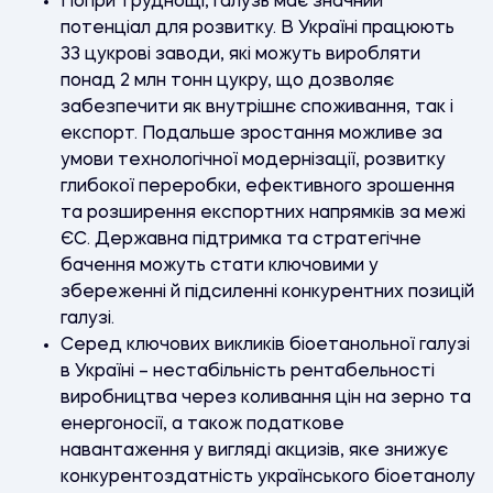
Попри труднощі, галузь має значний
потенціал для розвитку. В Україні працюють
33 цукрові заводи, які можуть виробляти
понад 2 млн тонн цукру, що дозволяє
забезпечити як внутрішнє споживання, так і
експорт. Подальше зростання можливе за
умови технологічної модернізації, розвитку
глибокої переробки, ефективного зрошення
та розширення експортних напрямків за межі
ЄС. Державна підтримка та стратегічне
бачення можуть стати ключовими у
збереженні й підсиленні конкурентних позицій
галузі.
Серед ключових викликів біоетанольної галузі
в Україні – нестабільність рентабельності
виробництва через коливання цін на зерно та
енергоносії, а також податкове
навантаження у вигляді акцизів, яке знижує
конкурентоздатність українського біоетанолу