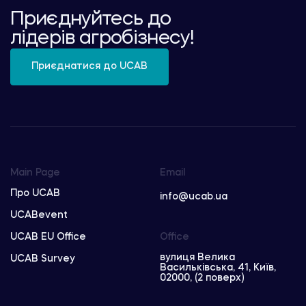
Приєднуйтесь до
лідерів агробізнесу!
Приєднатися до UCAB
Main Page
Email
Про UCAB
info@ucab.ua
UCABevent
UCAB EU Office
Office
вулиця Велика
UCAB Survey
Васильківська, 41, Київ,
02000, (2 поверх)