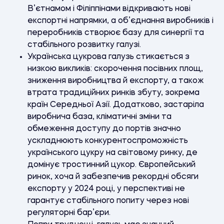
В’єтнамом і Філіппінами відкривають нові
експортні напрямки, а об’єднання виробників і
переробників створює базу для синергії та
стабільного розвитку галузі.
Українська цукрова галузь стикається з
низкою викликів: скорочення посівних площ,
зниження виробництва й експорту, а також
втрата традиційних ринків збуту, зокрема
країн Середньої Азії. Додатково, застаріла
виробнича база, кліматичні зміни та
обмеження доступу до портів значно
ускладнюють конкурентоспроможність
українського цукру на світовому ринку, де
домінує тростинний цукор. Європейський
ринок, хоча й забезпечив рекордні обсяги
експорту у 2024 році, у перспективі не
гарантує стабільного попиту через нові
регуляторні бар’єри.