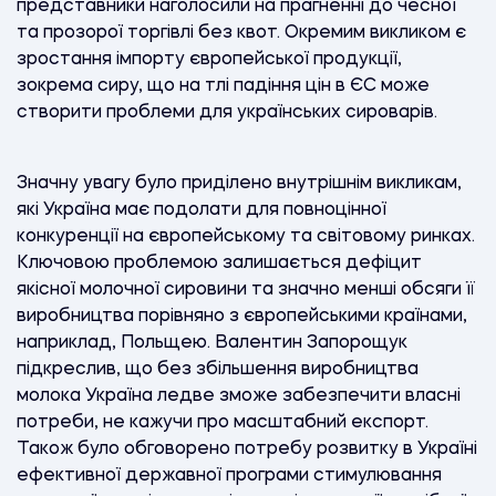
представники наголосили на прагненні до чесної
та прозорої торгівлі без квот. Окремим викликом є
зростання імпорту європейської продукції,
зокрема сиру, що на тлі падіння цін в ЄС може
створити проблеми для українських сироварів.
Значну увагу було приділено внутрішнім викликам,
які Україна має подолати для повноцінної
конкуренції на європейському та світовому ринках.
Ключовою проблемою залишається дефіцит
якісної молочної сировини та значно менші обсяги її
виробництва порівняно з європейськими країнами,
наприклад, Польщею. Валентин Запорощук
підкреслив, що без збільшення виробництва
молока Україна ледве зможе забезпечити власні
потреби, не кажучи про масштабний експорт.
Також було обговорено потребу розвитку в Україні
ефективної державної програми стимулювання