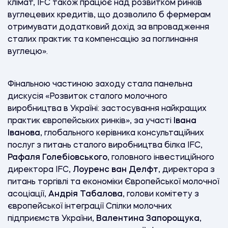
клімат, IFC також працює над розвитком ринків
вуглецевих кредитів, що дозволило б фермерам
отримувати додатковий дохід за впровадження
сталих практик та компенсацію за поглинання
вуглецю».
Фінальною частиною заходу стала панельна
дискусія «Розвиток сталого молочного
виробництва в Україні: застосування найкращих
практик європейських ринків», за участі
Івана
Іванова
, глобального керівника консультаційних
послуг з питань сталого виробництва білка IFC,
Рафаля Голебіовського
, головного інвестиційного
директора IFC,
Лоуренс ван Делфт
, директора з
питань торгівлі та економіки Європейської молочної
асоціації,
Андрія Табалова
, голови комітету з
європейської інтеграції Спілки молочних
підприємств України,
Валентина Запорощука
,