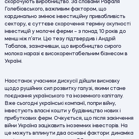
скорочують виробництво. За словами Рафаля
Голебіовського, важливим фактором, що
кардинально змінює інвестиційну привабливість
сектору, є суттєве скорочення терміну окупності
інвестицій у молочні ферми – з понад 10 років до
менш ніж п’яти. Цю тезу підтвердив і Андрій
Табалов, зазначивши, що виробництво сирого
молока наразі є високорентабельним бізнесом в
Україні.
Наостанок учасники дискусії дійшли висновку
щодо рушійних сил розвитку галузі, якими стане
поєднання українського та іноземного капіталу.
Вже сьогодні українські компанії, попри війну,
інвестують власні кошти у будівництво нових і
прибуткових ферм. Очікується, що після закінчення
війни Україна зацікавить іноземних інвесторів. На
це можуть вплинути два основні фактори: динаміка