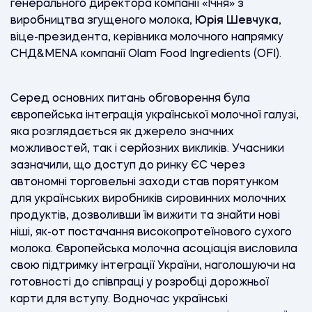
генерального директора компанії «Ічня» з
виробництва згущеного молока,
Юрія Шевчука
,
віце-президента, керівника молочного напрямку
СНД&MENA компанії Olam Food Ingredients (OFI).
Серед основних питань обговорення була
європейська інтеграція української молочної галузі,
яка розглядається як джерело значних
можливостей, так і серйозних викликів. Учасники
зазначили, що доступ до ринку ЄС через
автономні торговельні заходи став порятунком
для українських виробників сировинних молочних
продуктів, дозволивши їм вижити та знайти нові
ніші, як-от постачання високопротеїнового сухого
молока. Європейська молочна асоціація висловила
свою підтримку інтеграції України, наголошуючи на
готовності до співпраці у розробці дорожньої
карти для вступу. Водночас українські