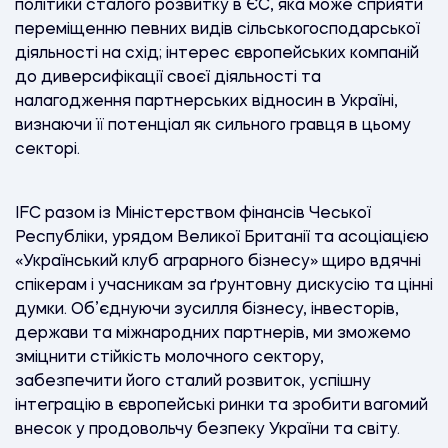
політики сталого розвитку в ЄС, яка може сприяти
переміщенню певних видів сільськогосподарської
діяльності на схід; інтерес європейських компаній
до диверсифікації своєї діяльності та
налагодження партнерських відносин в Україні,
визнаючи її потенціал як сильного гравця в цьому
секторі.
IFC разом із Міністерством фінансів Чеської
Республіки, урядом Великої Британії та асоціацією
«Український клуб аграрного бізнесу» щиро вдячні
спікерам і учасникам за ґрунтовну дискусію та цінні
думки. Об’єднуючи зусилля бізнесу, інвесторів,
держави та міжнародних партнерів, ми зможемо
зміцнити стійкість молочного сектору,
забезпечити його сталий розвиток, успішну
інтеграцію в європейські ринки та зробити вагомий
внесок у продовольчу безпеку України та світу.