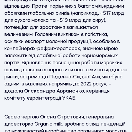
відповідно. Проте, порівняно з багатомільярдними
обсягами глобальних ринків (наприклад, ~$17 млрд
для сухого молока та ~$19 млрд для сиру),
потенціал для зростання залишається
величезним. Головним викликом є логістика,
оскільки експорт молочної продукції, особливо в
контейнерах-рефрижераторах, значною мірою
залежить від стабільної роботи чорноморських
портів. Відновлення повноцінної роботи морських
шляхів дозволить наростити поставки на віддалені
ринки, зокрема до Південно-Східної Азії, яка була
одним із важливих напрямків до 2022 року», –
додала
Олександра Авраменко
, керівниця
комітету євроінтеграції УКАБ.
Своєю чергою
Олена Стретович
, генеральна
директорка Organiс milk, зробила огляд тенденцій
та можливостей виробництва органічного молока в