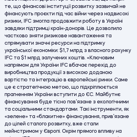
те, що фінансові інституції розвитку зазвичай не
фінансують проєкти під час війни через надвисокі
ризики, IFC змогла продовжити роботу в Україні
завдяки підтримці країн-донорів. Це дозволило
частково зняти ризикове навантаження та
спрямувати значні ресурси на підтримку
української економіки: $1,7 млрд з власного рахунку
IFC та $1 млрд залучених коштів. «Ключовим
напрямом для України IFC вбачає перехід до
виробництва продукції з високою доданою
вартістю та інтеграцію в європейські ринки. Саме
це є стратегічною метою, що підкріплюється
прагненням України вступити до ЄС. Майбутнє
фінансування буде тісно пов’язане з екологічними
та соціальними стандартами. Такі інструменти, як
«зелене» та «блакитне» фінансування, прив’язане
до цілей сталого розвитку, вже стали
мейнстримом у Європі. Окрім прямого впливу на