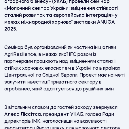
аграрного бізнесу» (УКАБ) провели семінар
«Молочний сектор України: зміцнення стійкості,
сталий розвиток та європейська інтеграція» у
межах міжнародної харчової виставки ANUGA
2025.
Семінар був організований як частина ініціативи
AgriResilience, в межах якої IFC разом із
партнерами працюють над зміцненням сталих і
стійких харчових екосистем в Україні та в країнах
Центральної та Східної Європи. Проєкт має на меті
залучити інвестиції приватного сектору в
агробізнес, який адаптується до рушійних змін.
З вітальним словом до гостей заходу звернувся
Алекс Ліссітса
, президент УКАБ, голова Ради
директорів ІМК, наголосивши на важливості
євроінтеграційного шляху для молочного сектору