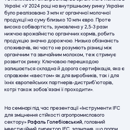
Україні: «У 2024 році на внутрішньому ринку України
було реалізовано 3 млн кг органічної молочної
продукції на суму близько 10 млн євро. Проте
висока собівартість, зумовлена у 2,5-3 рази
нижчою врожайністю органічних кормів, робить
продукцію значно дорожчою. Низька обізнаність
споживачів, які часто не розуміють різниці між
органічним та звичайним молоком, теж стримує
розвиток ринку. Ключовою перешкодою
залишається складна й дорога сертифікація, яка є
справжнім «квестом» як для виробників, так і для
їхніх європейських партнерів-дистриб’юторів,
котрі також зобов’язані її проходити».
На семінарі під час презентації «Інструменти IFC
для зміцнення стійкості агропромислового
сектору»
Рафаль Голебіовський
, головний
інвестиційний директор IFC, зазначив, що попри