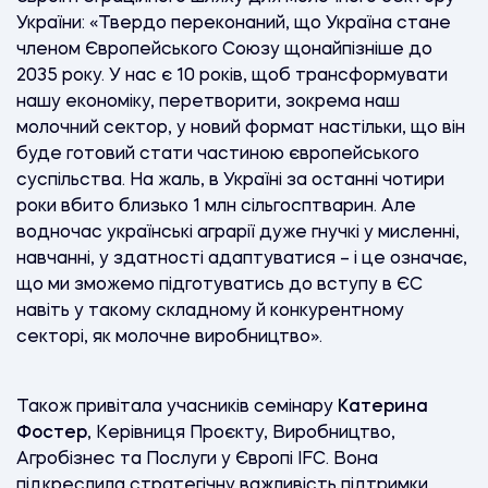
України: «Твердо переконаний, що Україна стане
членом Європейського Союзу щонайпізніше до
2035 року. У нас є 10 років, щоб трансформувати
нашу економіку, перетворити, зокрема наш
молочний сектор, у новий формат настільки, що він
буде готовий стати частиною європейського
суспільства. На жаль, в Україні за останні чотири
роки вбито близько 1 млн сільгосптварин. Але
водночас українські аграрії дуже гнучкі у мисленні,
навчанні, у здатності адаптуватися – і це означає,
що ми зможемо підготуватись до вступу в ЄС
навіть у такому складному й конкурентному
секторі, як молочне виробництво».
Також привітала учасників семінару
Катерина
Фостер
, Керівниця Проєкту, Виробництво,
Агробізнес та Послуги у Європі IFC. Вона
підкреслила стратегічну важливість підтримки