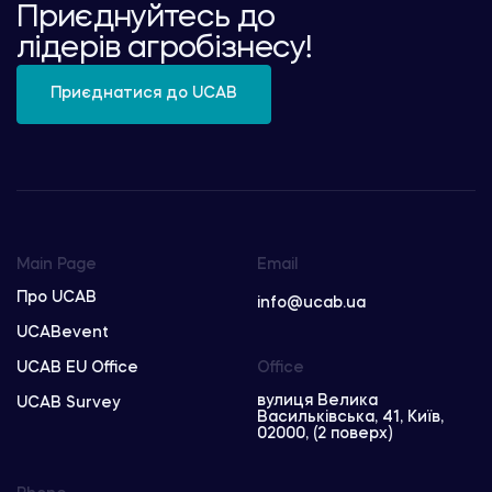
Приєднуйтесь до
лідерів агробізнесу!
Приєднатися до UCAB
Main Page
Email
Про UCAB
info@ucab.ua
UCABevent
UCAB EU Office
Office
вулиця Велика
UCAB Survey
Васильківська, 41, Київ,
02000, (2 поверх)