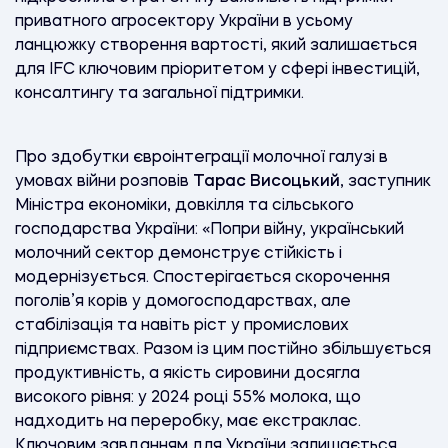
приватного агросектору України в усьому
ланцюжку створення вартості, який залишається
для IFC ключовим пріоритетом у сфері інвестицій,
консалтингу та загальної підтримки.
Про здобутки євроінтеграції молочної галузі в
умовах війни розповів
Тарас Висоцький
, заступник
Міністра економіки, довкілля та сільського
господарства України: «Попри війну, український
молочний сектор демонструє стійкість і
модернізується. Спостерігається скорочення
поголів’я корів у домогосподарствах, але
стабілізація та навіть ріст у промислових
підприємствах. Разом із цим постійно збільшується
продуктивність, а якість сировини досягла
високого рівня: у 2024 році 55% молока, що
надходить на переробку, має екстраклас.
Ключовим завданням для України залишається