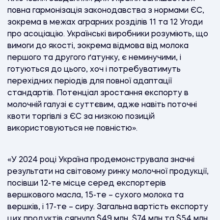
повна гармонізація законодавства з нормами ЄС,
зокрема в межах аграрних розділів 11 та 12 Угоди
про асоціацію. Українські виробники розуміють, що
вимоги до якості, зокрема відмова від молока
першого та другого ґатунку, є неминучими, і
готуються до цього, хоч і потребуватимуть
перехідних періодів для повної адаптації
стандартів. Потенціал зростання експорту в
молочній галузі є суттєвим, адже навіть поточні
квоти торгівлі з ЄС за низкою позицій
використовуються не повністю».
«У 2024 році Україна продемонструвала значні
результати на світовому ринку молочної продукції,
посівши 12-те місце серед експортерів
вершкового масла, 15-те – сухого молока та
вершків, і 17-те – сиру. Загальна вартість експорту
цих продуктів сягнула $49 млн, $74 млн та $54 млн