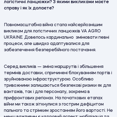
логістичні ланцюжки? З якими викликами маєте
справу і як їх долаєте?
Повномасштабна війна стала найсерйознішим
викликом для логістичних ланцюжків VA AGRO
UKRAINE. Довелось кардинально змінювати певні
процеси, але швидко адаптувалися для
забезпечення безперебійного постачання.
Серед викликів — зміна маршрутів і збільшення
термінів доставки, спричинені блокуванням портів і
зруйнованою інфраструктурою. Особливо
тривожними залишаються безпекові ризики як для
вантажів, так і для персоналу, зокрема в
прифронтових регіонах. На початкових етапах
війни ми також зіткнулися з гострим дефіцитом
пального та стрімким зростанням його вартості. Не
менш важливим є кадровий аспект: мобілізація та