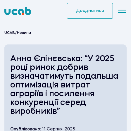
Skip
to
Доєднатися
content
UCAB
/
Новини
Анна Єлінєвська: “У 2025
році ринок добрив
визначатимуть подальша
оптимізація витрат
аграріїв і посилення
конкуренції серед
виробників”
Опубліковано:
11 Серпня, 2025