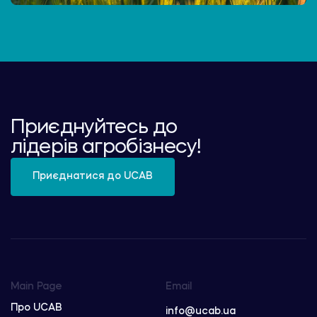
Приєднуйтесь до
лідерів агробізнесу!
Приєднатися до UCAB
Main Page
Email
Про UCAB
info@ucab.ua