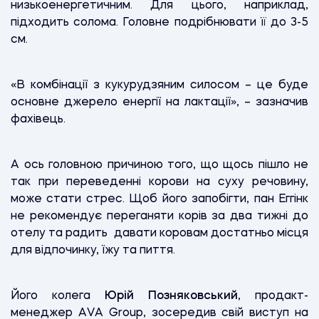
низькоенергетичним. Для цього, наприклад,
підходить солома. Головне подрібнювати її до 3-5
см.
«В комбінації з кукурудзяним силосом – це буде
основне джерело енергії на лактації», – зазначив
фахівець.
А ось головною причиною того, що щось пішло не
так при переведенні корови на суху речовину,
може стати стрес. Щоб його запобігти, пан Еггінк
не рекомендує переганяти корів за два тижні до
отелу та радить давати коровам достатньо місця
для відпочинку, їжу та пиття.
Його колега
Юрій Позняковський
, продакт-
менеджер АVА Group, зосередив свій виступ на