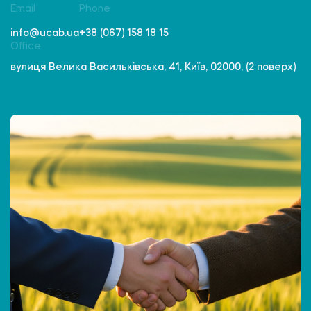
Email
Phone
info@ucab.ua
+38 (067) 158 18 15
Office
вулиця Велика Васильківська, 41, Київ, 02000, (2 поверх)