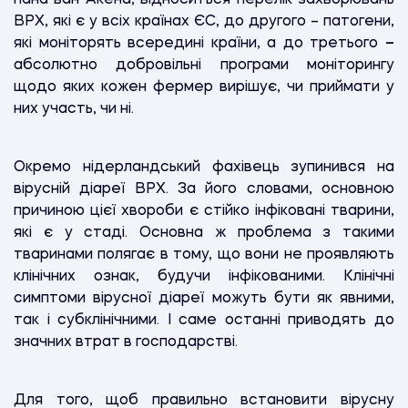
ВРХ, які є у всіх країнах ЄС, до другого – патогени,
які моніторять всередині країни, а до третього
–
абсолютно добровільні програми моніторингу
щодо яких кожен фермер вирішує, чи приймати у
них участь, чи ні.
Окремо нідерландський фахівець зупинився на
вірусній діареї ВРХ. За його словами, основною
причиною цієї хвороби є стійко інфіковані тварини,
які є у стаді. Основна ж проблема з такими
тваринами полягає в тому, що вони не проявляють
клінічних ознак, будучи інфікованими. Клінічні
симптоми вірусної діареї можуть бути як явними,
так і субклінічними. І саме останні приводять до
значних втрат в господарстві.
Для того, щоб правильно встановити вірусну