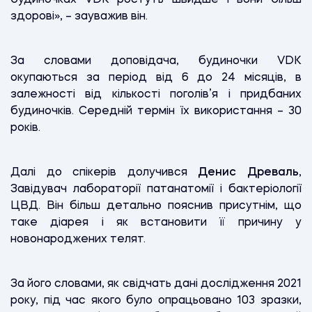
здорові», – зауважив він.
За словами доповідача, будиночки VDK
окупаються за період від 6 до 24 місяців, в
залежності від кількості поголів’я і придбаних
будиночків. Середній термін їх використання – 30
років.
Далі до спікерів долучився
Денис Древаль
,
Завідувач лабораторії патанатомії і бактеріології
ЦВД. Він більш детально пояснив присутнім, що
таке діарея і як встановити її причину у
новонароджених телят.
За його словами, як свідчать дані дослідження 2021
року, під час якого було опрацьовано 103 зразки,