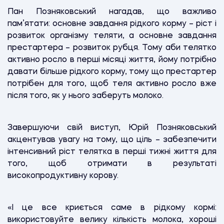
Пан Позняковський нагадав, що важливо
пам’ятати: основне завдання рідкого корму – ріст і
розвиток організму теляти, а основне завдання
престартера – розвиток рубця. Тому аби телятко
активно росло в перші місяці життя, йому потрібно
давати більше рідкого корму, тому що престартер
потрібен для того, щоб теля активно росло вже
після того, як у нього заберуть молоко.
Завершуючи свій виступ, Юрій Позняковський
акцентував увагу на тому, що ціль – забезпечити
інтенсивний ріст телятка в перші тижні життя для
того, щоб отримати в результаті
високопродуктивну корову.
«І це все криється саме в рідкому кормі:
використовуйте велику кількість молока, хороші