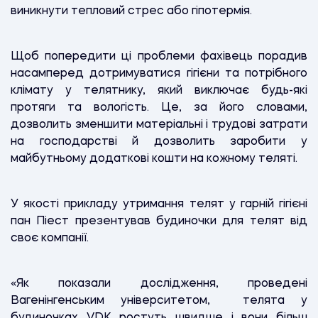
виникнути тепловий стрес або гіпотермія.
Щоб попередити ці проблеми фахівець порадив
насамперед дотримуватися гігієни та потрібного
клімату у телятнику, який виключає будь-які
протяги та вологість. Це, за його словами,
дозволить зменшити матеріальні і трудові затрати
на господарстві й дозволить заробити у
майбутньому додаткові кошти на кожному теляті.
У якості прикладу утримання телят у гарній гігієні
пан Піест презентував будиночки для телят від
своє компанії.
«Як показали дослідження, проведені
Вагенінгенським університетом, телята у
будиночках VDK ростуть швидше і вони більш