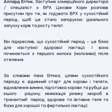
Аллард Еггінк
, Заступник комерційного директора
/ спеціаліст з ВРХ Цехаве Корм розповів
присутнім про те, як годувати ВРХ у сухостійний
період, щоб це стало запорукою ідеального
запуску корів та росту телят.
Він підкреслив, що сухостійний період – це база
для наступної здорової лактації. І вона
починається з першого молока (молозива) після
отелення.
За словами пана Еггінка, цілями сухостійного
періоду є: відмінний старт для корови і теляти,
відновлення вимені, підготовка корови та рубця до
іншого раціону; мінімізація ризику хвороб в
транзитний період; здорове та активне теля та
база для хорошої та фертильної лактації.