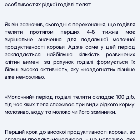
особливостях рідкої годівлі телят.
Як він зазначив, сьогодні є переконання, що годівля
теляти протягом перших 4-8 тижнів має
вирішальне значення для подальшої молочної
продуктивності корови. Адже саме у цей період
закладається найбільша кількість розвинених
клітин вимені, за рахунок годівлі формується їх
більш висока активність, яку «наздогнати» пізніше
вже неможливо.
«Молочний» період годівлі теляти складає 100 діб,
під час яких теля споживає три види рідкого корму:
молозиво, воду та молоко чи його замінники.
Перший крок до високої продуктивності корови, за
словами продакт-менеджера, – це молозиво, яке