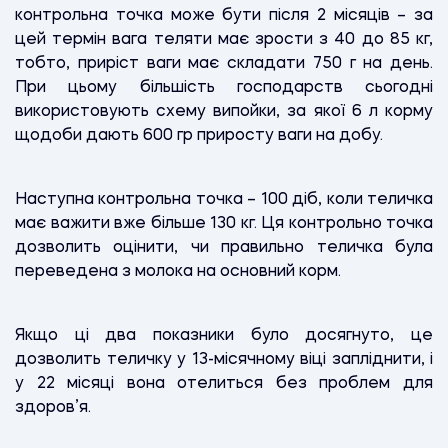
контрольна точка може бути після 2 місяців – за
цей термін вага теляти має зрости з 40 до 85 кг,
тобто, приріст ваги має складати 750 г на день.
При цьому більшість господарств сьогодні
використовують схему випойки, за якої 6 л корму
щодоби дають 600 гр приросту ваги на добу.
Наступна контрольна точка – 100 діб, коли теличка
має важити вже більше 130 кг. Ця контрольно точка
дозволить оцінити, чи правильно теличка була
переведена з молока на основний корм.
Якщо ці два показники було досягнуто, це
дозволить теличку у 13-місячному віці запліднити, і
у 22 місяці вона отелиться без проблем для
здоров’я.