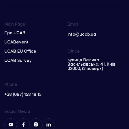
Main Page
Email
Про UCAB
info@ucab.ua
UCABevent
UCAB EU Office
Office
вулиця Велика
UCAB Survey
Васильківська, 41, Київ,
02000, (2 поверх)
Phone
+38 (067) 158 18 15
Social Media