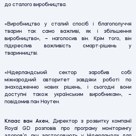
до сталого виробництва.
«Виробництво у сталий спосіб і благополуччя
тварин так само важливі, як і збільшення
виробництва»,
–
наголосив він. Крім того, він
підкреслив важливість смарт-рішень у
тваринництві.
«Нідерландський сектор заробив собі
міжнародний авторитет завдяки роботі по
знаходженню нових рішень, і сьогодні вони
доступні також українським виробникам»,
–
повідомив пан Наутен.
Клаас ван Акен
, Директор з розвитку компанії
Royal GD розповів про програму моніторингу
здоров’я, яку застосовують у Нідерландах для