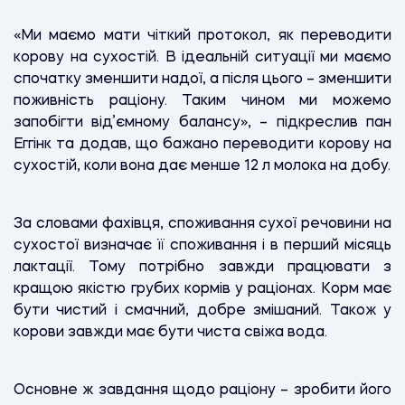
«Ми маємо мати чіткий протокол, як переводити
корову на сухостій. В ідеальній ситуації ми маємо
спочатку зменшити надої, а після цього – зменшити
поживність раціону. Таким чином ми можемо
запобігти від’ємному балансу», – підкреслив пан
Еггінк та додав, що бажано переводити корову на
сухостій, коли вона дає менше 12 л молока на добу.
За словами фахівця, споживання сухої речовини на
сухостої визначає її споживання і в перший місяць
лактації. Тому потрібно завжди працювати з
кращою якістю грубих кормів у раціонах. Корм має
бути чистий і смачний, добре змішаний. Також у
корови завжди має бути чиста свіжа вода.
Основне ж завдання щодо раціону – зробити його