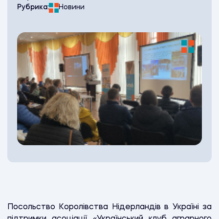
Рубрика:
Новини
Посольство Королівства Нідерландів в Україні за
підтримки асоціації «Український клуб аграрного