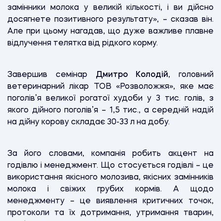
замінники молока у великій кількості, і ви дійсно
досягнете позитивного результату», – сказав він.
Але при цьому нагадав, що дуже важливе плавне
відлучення телятка від рідкого корму.
Завершив семінар
Дмитро Колодій
, головний
ветеринарний лікар ТОВ «Розволожжя», яке має
поголів’я великої рогатої худоби у 3 тис. голів, з
якого дійного поголів’я – 1,5 тис., а середній надій
на дійну корову складає 30-33 л на добу.
За його словами, компанія робить акцент на
годівлю і менеджмент. Що стосується годівлі – це
використання якісного молозива, якісних замінників
молока і свіжих грубих кормів. А щодо
менеджменту – це виявлення критичних точок,
протоколи та їх дотримання, утримання тварин,