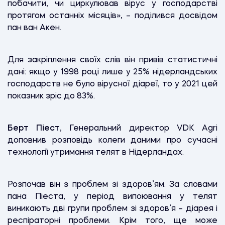
побачити, чи циркулював вірус у господарстві
протягом останніх місяців», – поділився досвідом
пан ван Акен.
Для закріплення своїх слів він привів статистичні
дані: якщо у 1998 році лише у 25% нідерландських
господарств не було вірусної діареї, то у 2021 цей
показник зріс до 83%.
Берт Піест
, Генеральний директор VDK Agri
доповнив розповідь колеги даними про сучасні
технології утримання телят в Нідерландах.
Розпочав він з проблем зі здоров’ям. За словами
пана Піеста, у період випоювання у телят
виникають дві групи проблем зі здоров’я – діарея і
респіраторні проблеми. Крім того, ще може