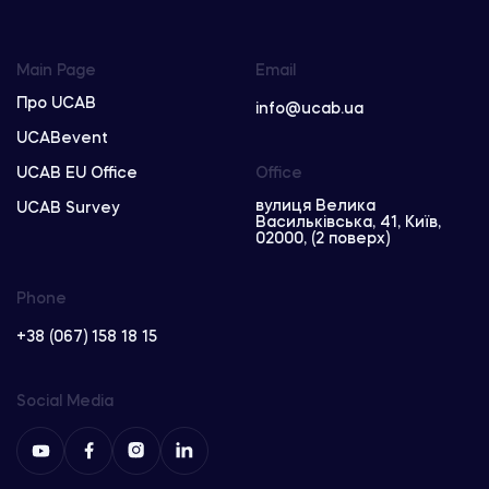
Main Page
Email
Про UCAB
info@ucab.ua
UCABevent
UCAB EU Office
Office
вулиця Велика
UCAB Survey
Васильківська, 41, Київ,
02000, (2 поверх)
Phone
+38 (067) 158 18 15
Social Media