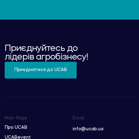
Приєднуйтесь до
лідерів агробізнесу!
Приєднатися до UCAB
Main Page
Email
Про UCAB
info@ucab.ua
UCABevent