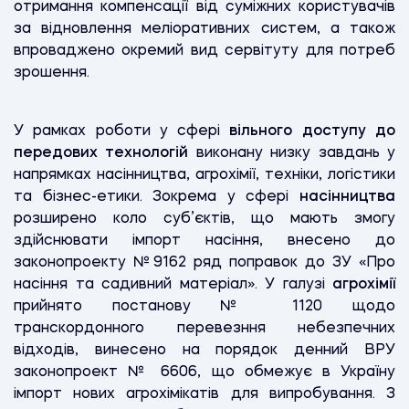
отримання компенсації від суміжних користувачів
за відновлення меліоративних систем, а також
впроваджено окремий вид сервітуту для потреб
зрошення.
У рамках роботи у сфері
вільного доступу до
передових технологій
виконану низку завдань у
напрямках насінництва, агрохімії, техніки, логістики
та бізнес-етики. Зокрема у сфері
насінництва
розширено коло суб’єктів, що мають змогу
здійснювати імпорт насіння, внесено до
законопроекту №9162 ряд поправок до ЗУ «Про
насіння та садивний матеріал». У галузі
агрохімії
прийнято постанову № 1120 щодо
транскордонного перевезння небезпечних
відходів, винесено на порядок денний ВРУ
законопроект № 6606, що обмежує в Україну
імпорт нових агрохімікатів для випробування. З