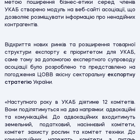
метою поширення бізнес-етики серед членів
УКАБ створено модуль на веб-сайті асоціації, що
дозволяє розміщувати інформацію про ненадійних
контрагентів.
Відкриття нових ринків та розширення товарної
структури експорту є пріоритетом для УКАБ,
саме тому за допомогою експертного супроводу
асоціації було розроблено та представлено на
погодження ЦОВВ якісну секторальну
експортну
стратегію
України.
«Наступного року в УКАБ діятиме 12 комітетів.
Вони поділятимуться на два напрямки: адвокаційні
та комунікаційні. До адвокаційних входитимуть
земельний, податковий, насіннєвий комітети,
комітет захисту рослин та комітет техніки. До
комунікаційних належать комітети з питань