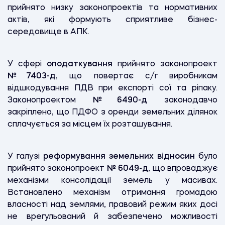
прийнято низку законопроектів та нормативних
актів, які формують сприятливе бізнес-
середовище в АПК.
У сфері
оподаткування
прийнято законопроект
№7403-д
, що повертає c/г виробникам
відшкодування ПДВ при експорті сої та ріпаку.
Законопроектом
№6490-д
законодавчо
закріплено, що ПДФО з оренди земельних ділянок
сплачується за місцем їх розташування.
У галузі
реформування земельних відносин
було
прийнято законопроект
№ 6049-д
, що впроваджує
механізми консолідації земель у масивах.
Встановлено механізм отримання громадою
власності над землями, правовий режим яких досі
не врегульований й забезпечено можливості