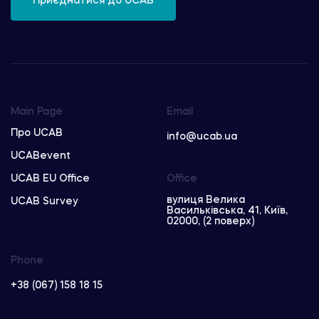
Приєднатися до UCAB
Main Page
Email
Про UCAB
info@ucab.ua
UCABevent
UCAB EU Office
Office
вулиця Велика
UCAB Survey
Васильківська, 41, Київ,
02000, (2 поверх)
Phone
+38 (067) 158 18 15