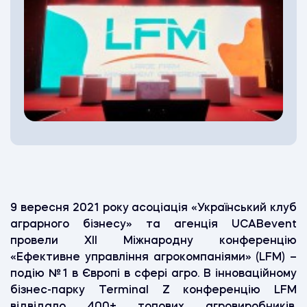
9 вересня 2021 року асоціація «Український клуб
аграрного бізнесу» та агенція UCABevent
провели ХІI Міжнародну конференцію
«Ефективне управління агрокомпаніями» (LFM) –
подію №1 в Європі в сфері агро. В інноваційному
бізнес-парку Terminal Z конференцію LFM
відвідало 400+ топових агровиробників,