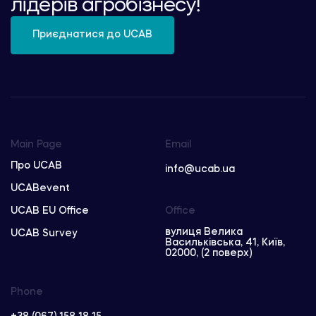
лідерів агробізнесу!
Приєднатися до UCAB
Main Page
Email
Про UCAB
info@ucab.ua
UCABevent
UCAB EU Office
Office
вулиця Велика
UCAB Survey
Васильківська, 41, Київ,
02000, (2 поверх)
Phone