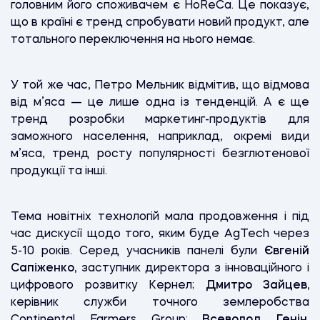
головним його споживачем є HоRеCа. Це показує,
що в країні є тренд спробувати новий продукт, але
тотального переключення на нього немає.
У той же час, Петро Мельник відмітив, що відмова
від м’яса — це лише одна із тенденцій. А є ще
тренд розробки маркетинг-продуктів для
заможного населення, наприклад, окремі види
м’яса, тренд росту популярності безглютенової
продукції та інші.
Тема новітніх технологій мала продовження і під
час дискусії щодо того, яким буде AgTech через
5-10 років. Серед учасників панелі були
Євгеній
Сапіженко,
заступник директора з інноваційного і
цифрового розвитку Кернел;
Дмитро Зайцев,
керівник служби точного землеробства
Continental Farmers Group;
Всеволод Генін,