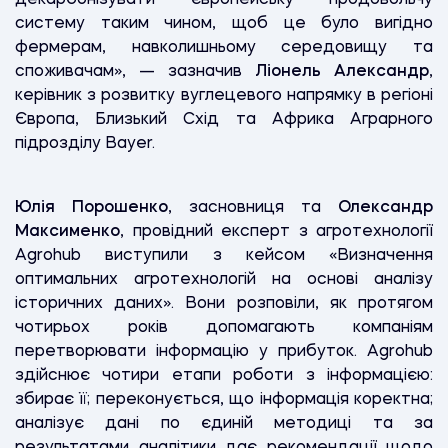
систему таким чином, щоб це було вигідно
фермерам, навколишньому середовищу та
споживачам», — зазначив
Ліонель Александр
,
керівник з розвитку вуглецевого напрямку в регіоні
Європа, Близький Схід та Африка Аграрного
підрозділу Bayer.
Юлія Порошенко
, засновниця та
Олександр
Максименко
, провідний експерт з агротехнології
Agrohub виступили з кейсом «Визначення
оптимальних агротехнологій на основі аналізу
історичних даних». Вони розповіли, як протягом
чотирьох років допомагають компаніям
перетворювати інформацію у прибуток. Agrohub
здійснює чотири етапи роботи з інформацією:
збирає її; переконується, що інформація коректна;
аналізує дані по єдиній методиці та за
результатами аналітики дає рекомендації щодо