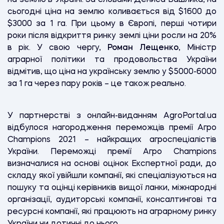
сьогодні ціна на землю коливається від $1600 до
$3000 за 1 га. При цьому в Європі, перші чотири
роки після відкриття ринку землі ціни росли на 20%
в рік. У свою чергу,
Роман Лещенко
, Міністр
аграрної політики та продовольства України
відмітив, що ціна на українську землю у $5000-6000
за 1 га через пару років – це також реально.
У партнерстві з онлайн-виданням AgroPortal.ua
відбулося нагородження переможців премії Aгро
Champions 2021 – найкращих агроспеціалістів
України. Переможці премії Aгро Champions
визначалися на основі оцінок Експертної ради, до
складу якої увійшли компанії, які спеціалізуються на
пошуку та оцінці керівників вищої ланки, міжнародні
організації, аудиторські компанії, консалтингові та
ресурсні компанії, які працюють на аграрному ринку
України чи дотичні до нього.