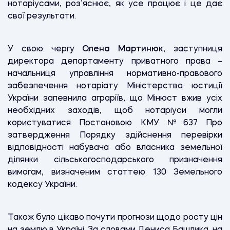
нотаріусами, роз’яснює, як усе працює і це дає
свої результати.
У свою чергу
Олена Мартинюк
, заступниця
директора департаменту приватного права –
начальниця управління нормативно-правового
забезпечення нотаріату Міністерства юстиції
України запевнила аграріїв, що Мінюст вжив усіх
необхідних заходів, щоб нотаріуси могли
користуватися Постановою КМУ №637 Про
затвердження Порядку здійснення перевірки
відповідності набувача або власника земельної
ділянки сільськогосподарського призначення
вимогам, визначеним статтею 130 Земельного
кодексу України.
Також було цікаво почути прогнози щодо росту цін
на землю в Україні. За словами Дениса Башлика, на