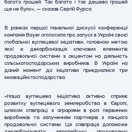
багато грошей. Так багато і так дешево грошей
ще не було», — сказав Сергій Фурса.
В рамках першої панельної дискусії конференції
компанія Bayer оголосила про запуск в Україні своєї
глобальної вуглецевої ініціативи, головною метою
якої є декарбонізація ключових елементів
продовольчої системи з акцентом на діяльність
сільськогосподарських виробників. В Україні на
даний момент до ініціативи приєдналися три
інноваційні господарства.
«Наша вуглецева ініціатива активно сприяє
розвитку вуглецевого землеробства в Європі,
шляхом співпраці з аграріями в ролі первинних
виробників та залученням партнерів з ланцюга
продовольчої системи. Ця співпраця допоможе
декарбонізувати європейську продовольчу