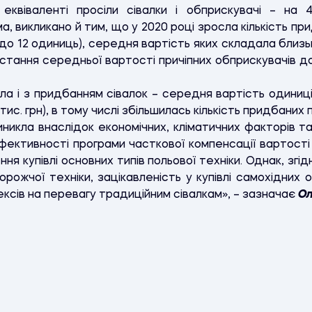
квіваленті просіли сівалки і обприскувачі – на 4
, викликано й тим, що у 2020 році зросла кількість п
до 12 одиниць), середня вартість яких складала близько
зростання середньої вартості причіпних обприскувачів до
кла і з придбанням сівалок – середня вартість одиниц
 тис. грн), в тому числі збільшилась кількість придбаних 
виникла внаслідок економічних, кліматичних факторів т
ефективності програми часткової компенсації вартості 
ння купівлі основних типів польової техніки. Однак, згі
орожчої техніки, зацікавленість у купівлі самохідних 
ексів на перевагу традиційним сівалкам», – зазначає
Ол