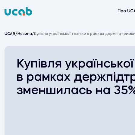
Skip
to
Про UC
content
UCAB
/
Новини
/
Купівля української техніки в рамках держпідтрим
Купівля української
в рамках держпідт
зменшилась на 35