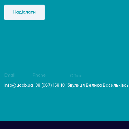
Надіслати
Email
Phone
Office
вулиця Велика Васильківська
info@ucab.ua
+38 (067) 158 18 15