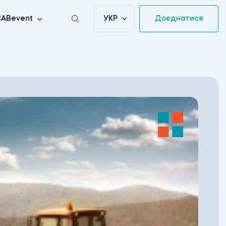
УКР
Доєднатися
ABevent