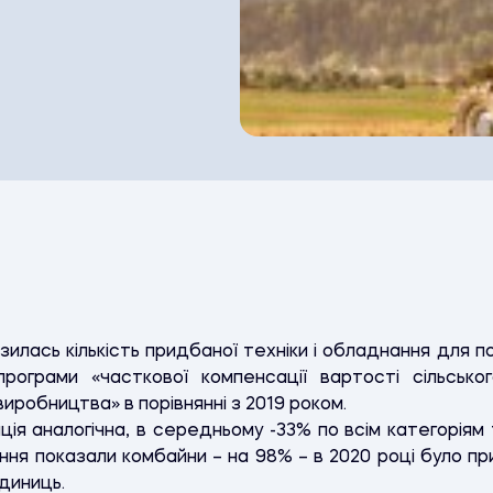
илась кількість придбаної техніки і обладнання для по
рограми «часткової компенсації вартості сільськог
иробництва» в порівнянні з 2019 роком.
ія аналогічна, в середньому -33% по всім категоріям т
ння показали комбайни – на 98% – в 2020 році було п
одиниць.