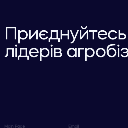
Приєднуйтесь
лідерів агробі
Main Page
Email