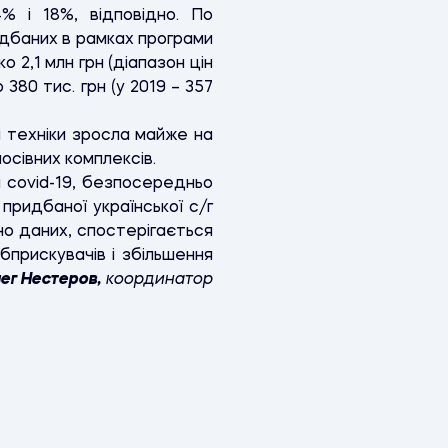
% і 18%, відповідно. По
ридбаних в рамках програми
 2,1 млн грн (діапазон цін
 380 тис. грн (у 2019 – 357
і техніки зросла майже на
посівних комплексів.
а сovid-19, безпосередньо
придбаної української с/г
дно даних, спостерігається
обприскувачів і збільшення
ег Нестеров,
координатор