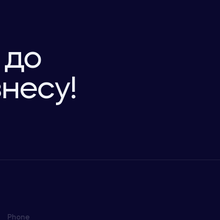
 до
знесу!
Phone