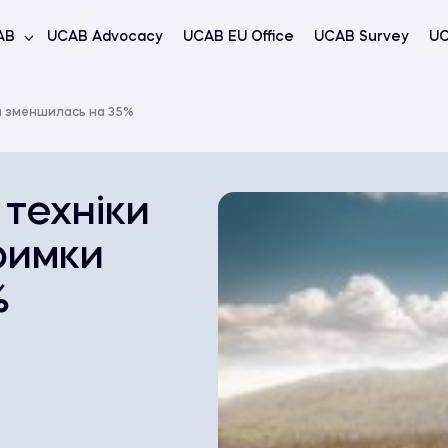
AB
UCAB Advocacy
UCAB EU Office
UCAB Survey
UC
ки зменшилась на 35%
 техніки
римки
%