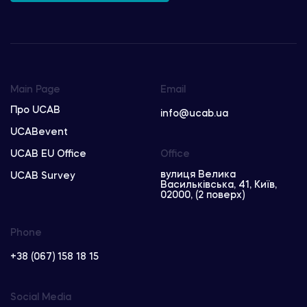
Main Page
Email
Про UCAB
info@ucab.ua
UCABevent
UCAB EU Office
Office
вулиця Велика
UCAB Survey
Васильківська, 41, Київ,
02000, (2 поверх)
Phone
+38 (067) 158 18 15
Social Media