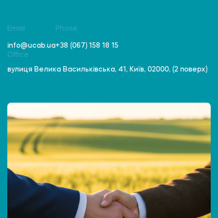
Email
Phone
info@ucab.ua
+38 (067) 158 18 15
Office
вулиця Велика Васильківська, 41, Київ, 02000, (2 поверх)