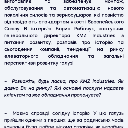
виготовляє та забезпечує монтаж,
обслуговування та автоматизацію нового
покоління силосів та зерносушарок, які повністю
відповідають стандартам якості Європейського
Союзу. В інтерв’ю Борис Рибачук, заступник
генерального директора
KMZ
Industries
з
питання розвитку, розповів про історію та
сьогодення компанії, тенденції на ринку
елеваторного обладнання та загальні
перспективи розвитку галузі.
–
Розкажіть, будь ласка, про KMZ Industries. Як
давно Ви на ринку? Які основні послуги надаєте
клієнтам та яке обладнання пропонуєте?
– Маємо справді солідну історію. У цю галузь
прийшли одними з перших: ще за радянських часів
компанія була добре відома аграріям як виробник