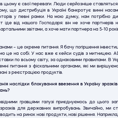
 і в цьому є свої переваги. Люди серйозніше ставлятьс
тому, що дистрибуція в Україні банкротує винні наса
торів у певні рамки. На мою думку, нам потрібно див
 іде від нашого Господаря: він не хоче партнерів на
артальними звітами, а хоче мати партнера на 5-10 рокі
нами – це окреме питання. Я бачу погіршення інвестиц
аємо це на собі. У нас вже є кейси судів з митницею.
ставки по всьому світу, за однаковими правилами. В У
ні питання з фіскальними органами, які ми вирішуємо
зані з реєстрацією продуктів.
анія наслідки блокування ввезення в Україну зразків
ань?
відними гравцями галузі приєднуємось до цього зап
 зразків для державних випробувань. Звичайно, ми ст
водить на ринок нові продукти, нові рішення. Наприкл