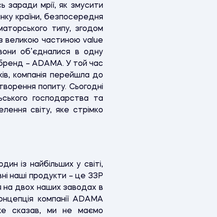
ь заради мрії, як змусити
инку країни, безпосередня
аматорського типу, згодом
 з великою частиною value
 вони об’єдналися в одну
 бренд – ADAMA. У той час
ків, компанія перейшла до
творення попиту. Сьогодні
ьського господарства та
ення світу, яке стрімко
ин із найбільших у світі,
ні наші продукти – це ЗЗР
я на двох наших заводах в
 Концепція компанії ADAMA
вже сказав, ми не маємо