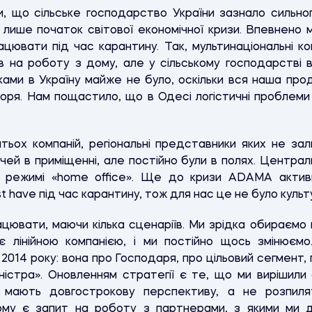
 що сільське господарство України зазнало сильног
лише початок світової економічної кризи. Впевнено 
цювати під час карантину. Так, мультинаціональні ко
в на роботу з дому, але у сільському господарстві в
ами в Україну майже не було, оскільки вся наша прод
ря. Нам пощастило, що в Одесі логістичні проблеми 
тьох компаній, регіональні представники яких не зал
ічей в приміщенні, але постійно були в полях. Централ
 режимі «home office». Ще до кризи ADAMA актив
st have під час карантину, тож для нас це не було куль
цювати, маючи кілька сценаріїв. Ми зрідка обираємо 
лінійною компанією, і ми постійно щось змінюємо.
2014 року: вона про Господаря, про цільовий сегмент
ністра». Оновленням стратегії є те, що ми вирішили
і мають довгострокову перспективу, а не розпилят
ому є запит на роботу з партнерами, з якими ми д