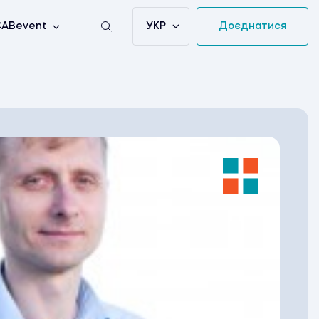
УКР
Доєднатися
ABevent