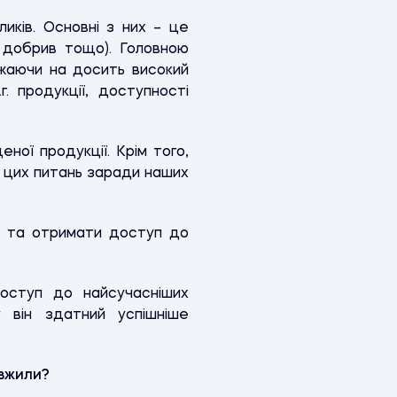
иків. Основні з них – це
ь добрив тощо). Головною
жаючи на досить високий
г. продукції, доступності
ої продукції. Крім того,
ня цих питань заради наших
и та отримати доступ до
ступ до найсучасніших
 він здатний успішніше
 вжили?