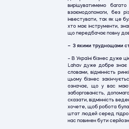
вирішуватимемо багат
взаємодопомоги, без різ
інвестувати, так як це б
хто має інструменти, зна
що передбачає повну дов
– З якими труднощами ст
– В Україні бізнес дуже ці
Lahav дуже добре знає бі
словами, відмінність ринк
цьому бізнес закінчуєтьс
означає, що у вас мают
заборгованість, допомаг
сказати, відмінність веде
хочете, щоб робота була 
штат людей серед підрозд
нас повинен бути серйозни