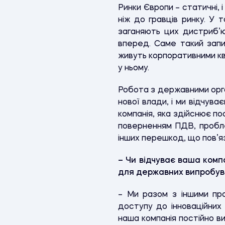
Ринки Європи – статичні,
ніж до гравців ринку. У 
заганяють цих дистриб’ю
вперед. Саме такий запит
живуть корпоративними кв
у ньому.
Робота з державними орга
нової влади, і ми відчув
компанія, яка здійснює по
поверненням ПДВ, проблем
інших перешкод, що пов’я
– Чи відчуває ваша комп
для державних випробув
– Ми разом з іншими про
доступу до інноваційних
наша компанія постійно ви