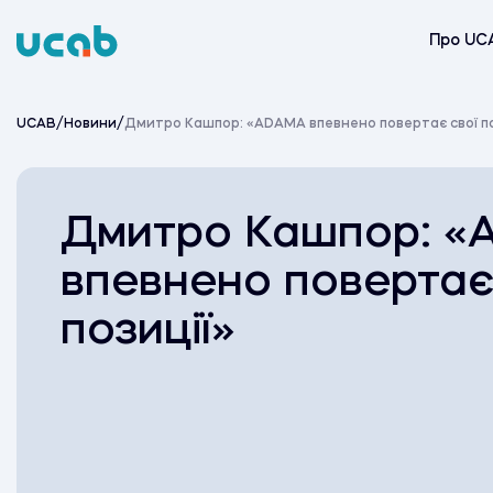
Skip
to
Про UC
content
UCAB
/
Новини
/
Дмитро Кашпор: «ADAMA впевнено повертає свої по
Дмитро Кашпор: 
впевнено повертає
позиції»