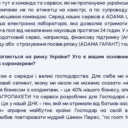
е тут є команда та сервіси, які ми пропонуємо українсь
омпанію не по етикетці на каністрі, а по супроводу:
місцевою командою. Серед наших сервісів є ADAMA La
рша електронна лабораторія, яка дозволяє отримати
в полі від незалежних науковців протягом 24 годин. У
датковий сервіс, наприклад, фінансову підтримку 
ду або страхування посівів ріпаку (ADAMA ГАРАНТ) то
рігаються на ринку України? Хто є вашим основним
с коронакризи?
ом є середні і великі господарства. Для себе ми 
овий сегмент, якому ми ніколи не можемо сказати «ні
ся бізнесом з холдингами, – це 40% нашого бізнесу, ал
 АГРОПАКЕТИ та сервіси розроблені для Господаря н
Це у нашій ДНК – ген, якій ми отримали від батьків-засн
» аграрне майбутнє країни: Господар на своїй вл
 любив повторювати мудрий Шимон Перес, “no room for