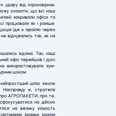
о удару від коронакризи.
можу сказати, що всі наші
мпанії закривали офіси та
сі працювали як і раніше.
укція іде з Ізраїлю через
не відчувались так, як на
ишались вдома. Так, наші
ьний офіс перейшов і досі
но використовувала зум-
турним шоком.
найпростіший шлях. Інколи
 Насправді ж, стратегія
, про АГРОПАКЕТИ, про те,
 сфокусуватися на дійсно
ися на велику кількість
ілитимемо ризики, разом