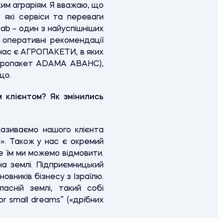
ким аграріям. Я вважаю, що
 які сервіси та переваги
b – один з найуспішніших
 оперативні рекомендації
 нас є АГРОПАКЕТИ, в яких
(Агропакет ADAMA АВАНС),
що.
 клієнтом? Як змінились
називаємо нашого клієнта
». Також у нас є окремий
е їм ми можемо відмовити.
а землі. Підприємницький
овників бізнесу з Ізраїлю.
асній землі, такий собі
 small dreams” («дрібних