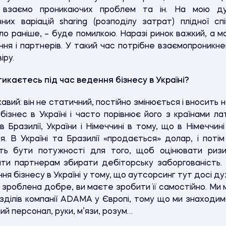
о взаємо проникаючих проблем та ін. На мою ду
них варіацій sharing (розподілу затрат) плідної с
уло раніше, – буде помилкою. Наразі ринок важкий, а м
ння і партнерів. У такий час потрібне взаємопроникне
іру.
икаєтесь під час ведення бізнесу в Україні?
кавий: він не статичний, постійно змінюється і вносить
знес в Україні і часто порівнює його з країнами ла
ів Бразилії, України і Німеччині в тому, що в Німеччи
я. В Україні та Бразилії «продається» долар, і пот
ь бути потужності для того, щоб оцінювати ризи
ати партнерам збирати дебіторську заборгованість.
ння бізнесу в Україні у тому, що аутсорсинг тут досі 
зроблена добре, ви маєте зробити її самостійно. Ми м
ілів компанії ADAMA у Європі, тому що ми знаходимос
й персонал, руки, м’язи, розум…