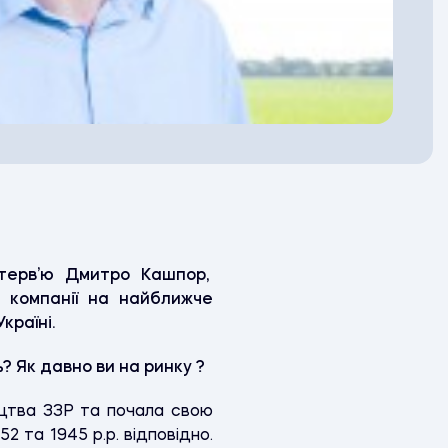
терв’ю Дмитро Кашпор,
 компанії на найближче
країні.
? Як давно ви на ринку ?
ицтва ЗЗР та почала свою
52 та 1945 р.р. відповідно.