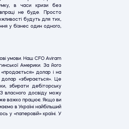
мку, в часи кризи без
півпраці не буде. Просто
ожливості будуть для тих,
ння у бізнес один одного,
 нові умови. Наш CFO Aviram
тинської Америки. За його
ні «продається» долар і на
ім долар «збирається». Це
ки, збирати дебіторську
 З власного досвіду можу
дуже важко працює. Якщо ви
аємо в Україні найбільший
ь у «паперовій» країні. У