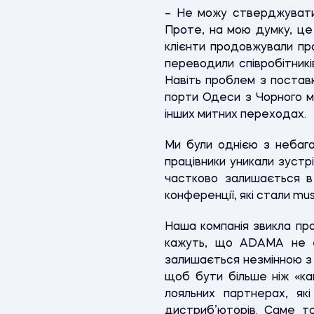
– Не можу стверджувати,
Проте, на мою думку, це 
клієнти продовжували пра
переводили співробітникі
Навіть проблем з поставк
порти Одеси з Чорного мо
інших митних переходах.
Ми були однією з небага
працівники уникали зустр
частково залишається в
конференції, які стали mu
Наша компанія звикла пра
кажуть, що ADAMA не є 
залишається незмінною з 
щоб бути більше ніж «ка
лояльних партнерах, як
дистриб’юторів. Саме т