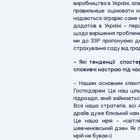
виробництва в Україні, ал
правильніше оцінювати к
надаються аграрію саме 
додатків в Україні – пе
щодо вирішення проблеми 
ми до ЗЗР пропонуємо до
страхування саду від гра
– Які тенденції спосте
споживчі настрою під ча
– Нашим основним клієнт
Господарем. Це наш ціль
підрозділ, який займаєть
Вся наша стратегія, всі
драйв дуже близький нам. 
Це наша мрія – «світле
шевченківський дзен. Як
мрій не буває»).