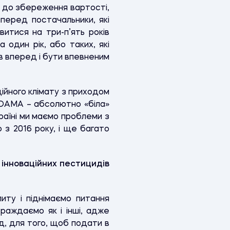
я до збереження вартості,
мперед постачальники, які
итися на три-п’ять років
 один рік, або таких, які
в вперед і бути впевненим
ійного клімату з приходом
 ADAMA – абсолютно «біла»
країні ми маємо проблеми з
 з 2016 року, і ще багато
 інноваційних пестицидів
иту і піднімаємо питання
раждаємо як і інші, адже
ад, для того, щоб подати в