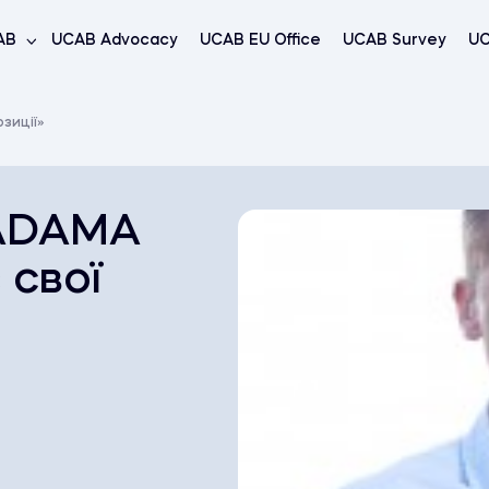
AB
UCAB Advocacy
UCAB EU Office
UCAB Survey
UC
зиції»
«ADAMA
 свої