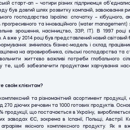
ській старт-ап – чотири різних підприємця об’єдналис
ду був довгий шлях розвитку компаній, завоювання р
ького господарства Ізраїлю: спочатку – кібуцного, 
ів прогресивного та інноваційного (water management)
льне зрошення, насінництво, ЗЗР, IT). В 1997 році
. А вже у 2014 році був представлений новий світовий
ормування: змінилась бізнес-модель і склад працівни
націлена на агровиробника, сільські господарства та с
льнити життєво важливі потреби глобального сіл
у те, щоб забезпечити продуктами харчування насел
е своїм клієнтам?
мплексний та різноманітний асортимент продукції, од
д 270 діючих речовин та 1000 готових продуктів. Основ
% продукції, що постачається в Україну, виробляєтьс
ізних заводах ЄС, зокрема в Іспанії, Польщі, Австрії.
 аграріям якісного комплексного продукту. Як я 