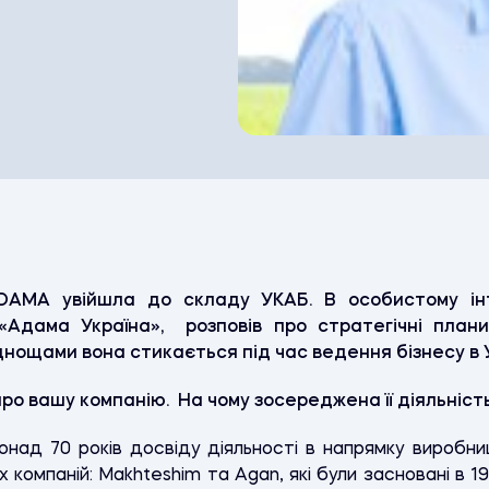
DAMA увійшла до складу УКАБ. В особистому ін
«Адама Україна», розповів про стратегічні плани
нощами вона стикається під час ведення бізнесу в У
 про вашу компанію. На чому зосереджена її діяльність
над 70 років досвіду діяльності в напрямку виробн
х компаній: Makhteshim та Agan, які були засновані в 19