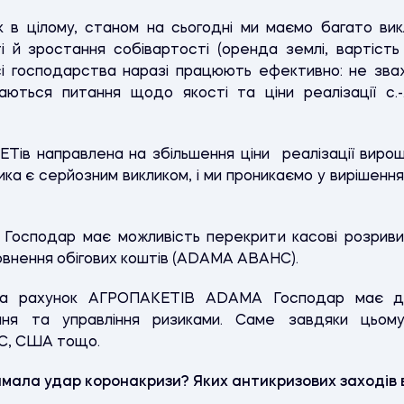
 в цілому, станом на сьогодні ми маємо багато викл
 й зростання собівартості (оренда землі, вартіст
сі господарства наразі працюють ефективно: не зва
аються питання щодо якості та ціни реалізації с.-.
ів направлена на збільшення ціни реалізації вирощен
тика є серйозним викликом, і ми проникаємо у вирішен
Господар має можливість перекрити касові розрив
овнення обігових коштів (ADAMA АВАНС).
 за рахунок АГРОПАКЕТІВ ADAMA Господар має до
ання та управління ризиками. Саме завдяки цьому
ЕС, США тощо.
имала удар коронакризи? Яких антикризових заходів