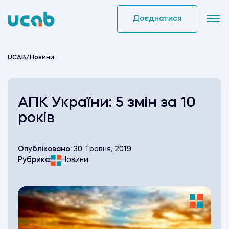
Skip
to
Доєднатися
content
UCAB
/
Новини
АПК України: 5 змін за 10
років
Опубліковано:
30 Травня, 2019
Рубрика:
Новини