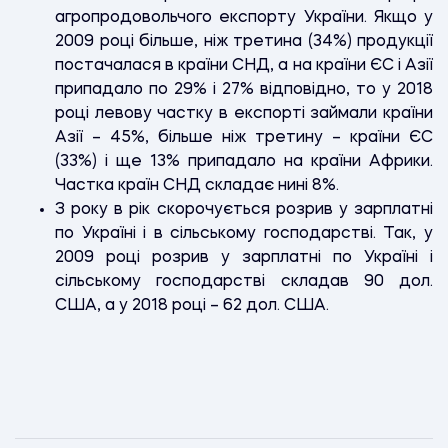
агропродовольчого експорту України. Якщо у
2009 році більше, ніж третина (34%) продукції
постачалася в країни СНД, а на країни ЄС і Азії
припадало по 29% і 27% відповідно, то у 2018
році левову частку в експорті займали країни
Азії – 45%, більше ніж третину – країни ЄС
(33%) і ще 13% припадало на країни Африки.
Частка країн СНД складає нині 8%.
З року в рік скорочується розрив у зарплатні
по Україні і в сільському господарстві. Так, у
2009 році розрив у зарплатні по Україні і
сільському господарстві складав 90 дол.
США, а у 2018 році – 62 дол. США.