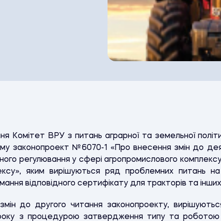
ння Комітет ВРУ з питань аграрної та земельної політ
лому законопроект №6070-1 «Про внесення змін до дея
чного регулювання у сфері агропромислового комплек
ексу», яким вирішуються ряд проблемних питань на
ання відповідного сертифікату для тракторів та інших 
змін до другого читання законопроекту, вирішуються
 року з процедурою затвердження типу та роботою від