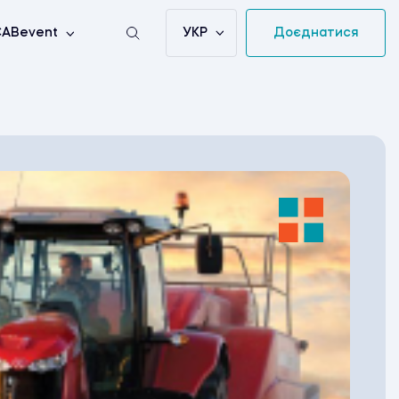
УКР
Доєднатися
ABevent