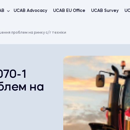
AB
UCAB Advocacy
UCAB EU Office
UCAB Survey
UC
ення проблем на ринку с/г техніки
70-1
блем на