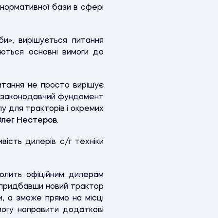
нормативної бази в сфері
би», вирішується питання
аються основні вимоги до
итання не просто вирішує
є законодавчий фундамент
у для тракторів і окремих
лег Нестеров
.
вість дилерів с/г техніки
волить офіційним дилерам
і, придбавши новий трактор
, а зможе прямо на місці
огу направити додаткові