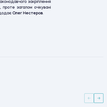
 законодавчого закріплення
, проте загалом очікувані
 додає
Олег Нестеров
.