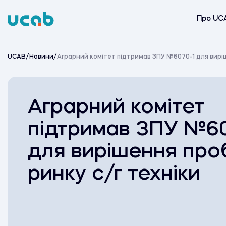
Skip
to
Про UC
content
UCAB
/
Новини
/
Аграрний комітет підтримав ЗПУ №6070-1 для виріш
Аграрний комітет
підтримав ЗПУ №60
для вирішення про
ринку с/г техніки