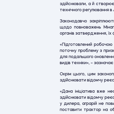
здійснювали, а й створю
технічного регулювання в
Законодавчо закріплюють
щодо повноважень Мінагр
органів затвердження, їх ф
«Підготовлений робочою 
поточну проблему з приз
для подальшого оновлення
видів техніки», – зазначає
Окрім цього, цим законоп
здійснювати відомчу реєст
«Дана ініціатива вже не
здійснювати відомчу реєст
у дилера, аграрій не по
поставити трактор на о