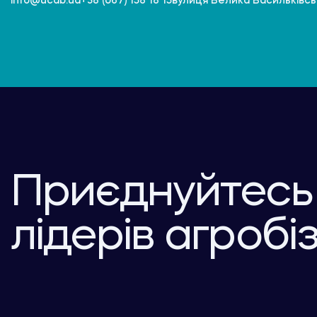
вулиця Велика Васильківська
info@ucab.ua
+38 (067) 158 18 15
Приєднуйтесь
лідерів агробі