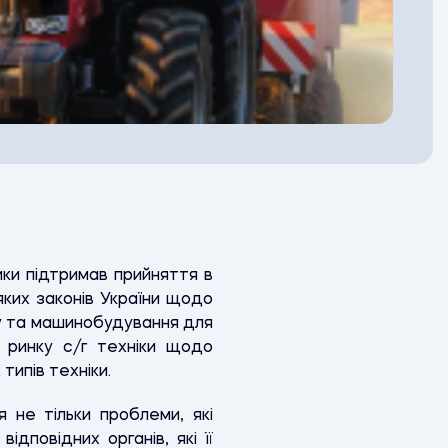
ики підтримав прийняття в
ких законів України щодо
су та машинобудування для
 ринку с/г техніки щодо
типів техніки.
 не тільки проблеми, які
повідних органів, які її