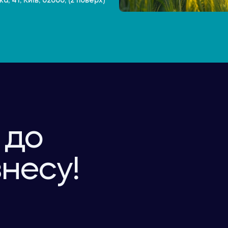
, 41, Київ, 02000, (2 поверх)
 до
знесу!