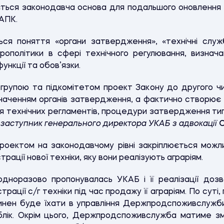
ється законодавча основа для подальшого оновлення 
 АПК.
ся поняття «органи затвердження», «технічні служ
ополітики в сфері технічного регулювання, визнач
ункції та обов’язки.
групою та підкомітетом проект Закону до другого ч
наченням органів затвердження, а фактично створю
 технічних регламентів, процедури затвердження тип
заступник генерального директора УКАБ з адвокації
О
роектом на законодавчому рівні закріплюється можли
рації нової техніки, яку вони реалізують аграріям.
одноразово пропонувалась УКАБ і її реалізації доз
рації с/г техніки під час продажу її аграріям. По сут
винен буде їхати в управління Держпродспоживслужби
блік. Окрім цього, Держпродспоживслужба матиме зм