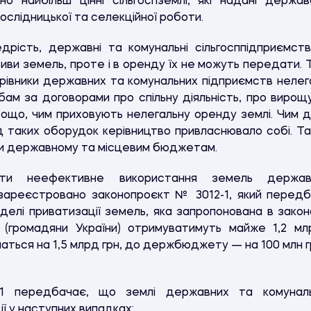
но найбільш цінні сільгоспземлі, які надані держа
слідницької та селекційної роботи.
рість, державні та комунальні сільгосппідприємств
иви земель, проте і в оренду їх не можуть передати. 
ерівники державних та комунальних підприємств неле
ам за договорами про спільну діяльність, про вирощу
ощо, чим приховують нелегальну оренду землі. Чим да
д таких оборудок керівництво привласнювало собі. Такі
ки державному та місцевим бюджетам.
ти неефективне використання земель держав
 зареєстровано законопроєкт № 3012-1, який перед
делі приватизації земель, яка запропонована в закон
 (громадяни України) отримуватимуть майже 1,2 м
аться на 1,5 млрд грн, до держбюджету — на 100 млн 
 передбачає, що землі державних та комунальн
ї у наступних випадках: