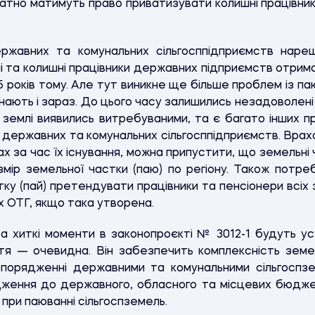
латно матимуть право приватизувати колишні працівн
ржавних та комунальних сільгосппідприємств нарешт
і та колишні працівники державних підприємств отримаю
 25 років тому. Але тут виникне ще більше проблем із па
унають і зараз. До цього часу залишились незадоволені
сі землі виявились витребуваними, та є багато інших 
 державних та комунальних сільгосппідприємств. Врахо
х за час їх існування, можна припустити, що земельні 
мір земельної частки (паю) по регіону. Також потреб
ку (пай) претендувати працівники та пенсіонери всіх 
х ОТГ, якщо така утворена.
 та хиткі моменти в законопроєкті № 3012-1 будуть ус
ття — очевидна. Він забезпечить комплексність зем
зпорядженні державними та комунальними сільгоспз
дження до державного, обласного та місцевих бюдже
при паюванні сільгоспземель.