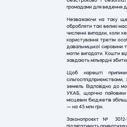
безстроково і безоплат
громадами для ведення до
Незважаючи на таку щед
обробляти такі великі мас
численні випадки, коли к
користування третім особ
давальницької сировини т
могли вигадати. Кошти ві
завдають мільярдні збит
Щоб нарешті припини
сільгосппідприємствами,
земель. Відповідно до мо
УКАБ, щорічно пайовики
місцевих бюджетів збільш
— на 45 млн грн.
Законопроєкт № 3012-1
підлягатимуть приватизаці