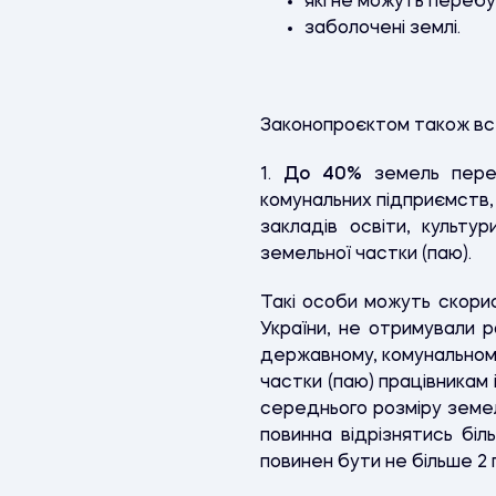
які не можуть перебу
заболочені землі.
Законопроєктом також вст
1.
До 40%
земель пере
комунальних підприємств,
закладів освіти, культу
земельної частки (паю).
Такі особи можуть скори
України, не отримували 
державному, комунальному
частки (паю) працівникам
середнього розміру земел
повинна відрізнятись біл
повинен бути не більше 2 г