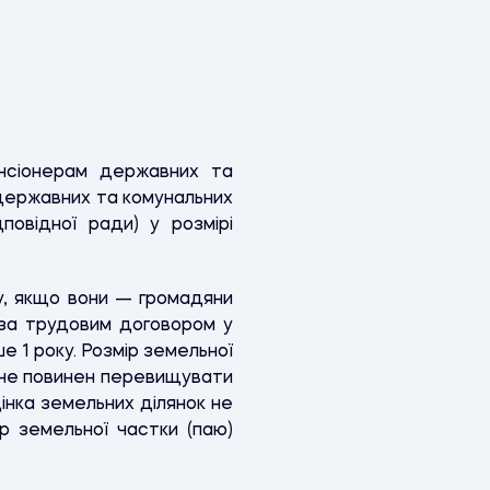
енсіонерам державних та
(державних та комунальних
повідної ради) у розмірі
у, якщо вони — громадяни
 за трудовим договором у
 1 року. Розмір земельної
в не повинен перевищувати
інка земельних ділянок не
ір земельної частки (паю)