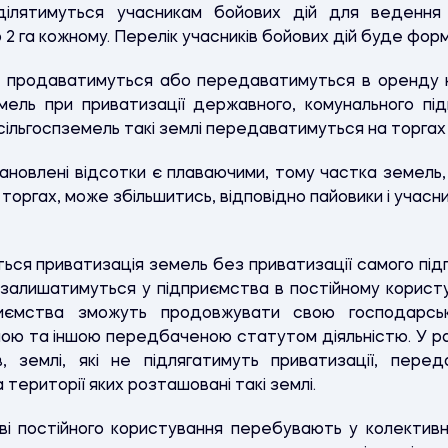
ілятимуться учасникам бойових дій для ведення 
о 2 га кожному. Перелік учасників бойових дій буде ф
 продаватимуться або передаватимуться в оренду на
емель при приватизації державного, комунального під
ільгоспземель такі землі передаватимуться на торгах 
новлені відсотки є плаваючими, тому частка земель,
торгах, може збільшитись, відповідно пайовики і учас
ься приватизація земель без приватизації самого підп
 залишатимуться у підприємства в постійному користу
приємства зможуть продовжувати свою господарськ
ою та іншою передбаченою статутом діяльністю. У раз
, землі, які не підлягатимуть приватизації, пере
 території яких розташовані такі землі.
ві постійного користування перебувають у колективн