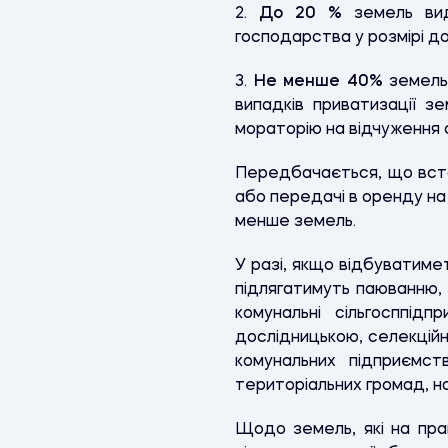
2.
До 20 %
земель вид
господарства у розмірі д
3.
Не менше 40%
земель
випадків приватизації з
мораторію на відчуження с
Передбачається, що вста
або передачі в оренду на 
менше земель.
У разі, якщо відбуватимет
підлягатимуть паюванню,
комунальні сільгосппід
дослідницькою, селекційн
комунальних підприємств
територіальних громад, на
Щодо земель, які на пра