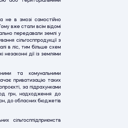
вою або територіальними
а не в змозі самостійно
Тому вже стали всім відомі
гально передавали землі у
вання сільгосппродукції з
лі в ліс, тим більше схем
 незаконні дії із землями
ними та комунальними
бачає приватизацію таких
опроєкті, за підрахунками
лрд грн, надходження до
грн, до обласних бюджетів
их сільгосппідприємств