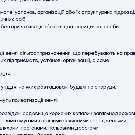
ств, установ, організацій або їх структурних підрозділ
ичних осіб;
без приватизації або ліквідації юридичної особи.
ії землі сільгосппризначення, що перебувають на прав
х підприємств, установ, організацій, а саме:
іддя;
угіддя, на яких розташовані будівлі та споруди.
муть приватизації землі:
 розвідані родовища корисних копалин загальнодержав
ісовими смугами та іншими захисними насадженнями;
шляхами, прогонами, польовими дорогами;