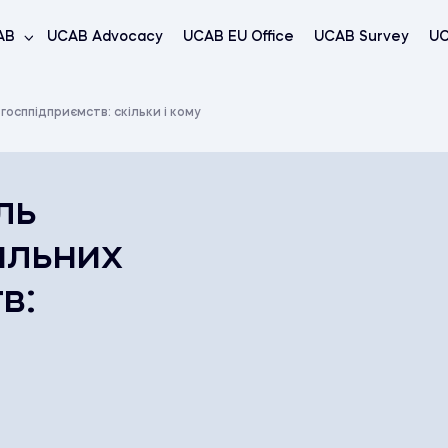
AB
UCAB Advocacy
UCAB EU Office
UCAB Survey
UC
осппідприємств: скільки і кому
ль
альних
в: