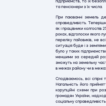
підприємств, то їх безоп
та пенсіонери з їх числа.
При паюванні земель де
справедливість. Теперішн
як і працівники колгоспів
роках, відголоски якого л
переліку пайовиків, не в
ситуація буде і з землями
було у таких підприємства
меншими за середній роз
зможуть на земельну част
в межах району чи в межа
Сподіваємось, всі спірні
Нагальність його прийня
корупційні схеми при ро
громадян України, надхо
соціальну справедливість 