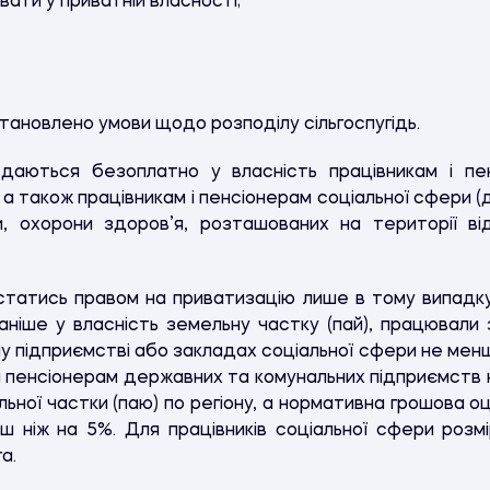
вати у приватній власності;
ановлено умови щодо розподілу сільгоспугідь.
даються безоплатно у власність працівникам і п
 а також працівникам і пенсіонерам соціальної сфери 
ри, охорони здоров’я, розташованих на території від
статись правом на приватизацію лише в тому випадк
раніше у власність земельну частку (пай), працювали
 підприємстві або закладах соціальної сфери не менше
 і пенсіонерам державних та комунальних підприємст
ьної частки (паю) по регіону, а нормативна грошова оц
ьш ніж на 5%. Для працівників соціальної сфери розм
а.