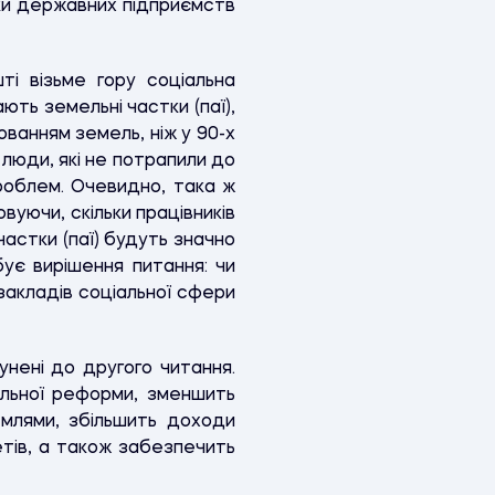
ики державних підприємств
і візьме гору соціальна
ть земельні частки (паї),
юванням земель, ніж у 90-х
 люди, які не потрапили до
проблем. Очевидно, така ж
вуючи, скільки працівників
частки (паї) будуть значно
ує вирішення питання: чи
закладів соціальної сфери
унені до другого читання.
ельної реформи, зменшить
емлями, збільшить доходи
тів, а також забезпечить