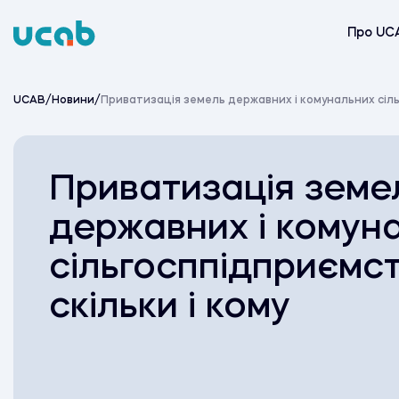
Skip
to
Про UC
content
UCAB
/
Новини
/
Приватизація земель державних і комунальних сільг
Приватизація земе
державних і комун
сільгосппідприємст
скільки і кому