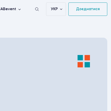
УКР
Доєднатися
ABevent