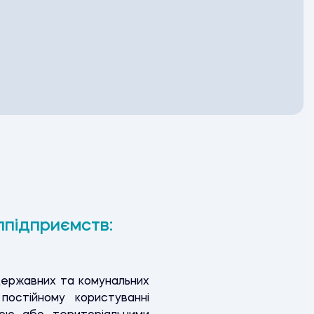
ппідприємств:
державних та комунальних
постійному користуванні