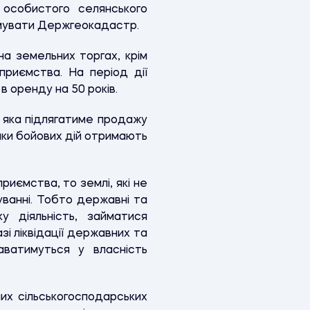
особистого селянського
ормувати Держгеокадастр.
 земельних торгах, крім
приємства. На період дії
в оренду на 50 років.
 яка підлягатиме продажу
ники бойових дій отримають
риємства, то землі, які не
ванні. Тобто державні та
у діяльність, займатися
і ліквідації державних та
даватимуться у власність
их сільськогосподарських