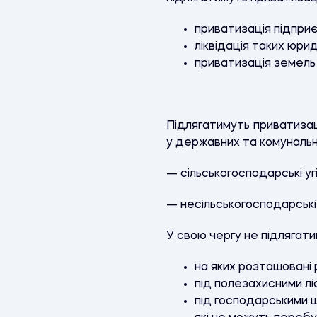
приватизація підприєм
ліквідація таких юрид
приватизація земель 
Підлягатимуть приватизац
у державних та комунальни
— сільськогосподарські уг
— несільськогосподарські 
У свою чергу не підлягати
на яких розташовані
під полезахисними л
під господарськими 