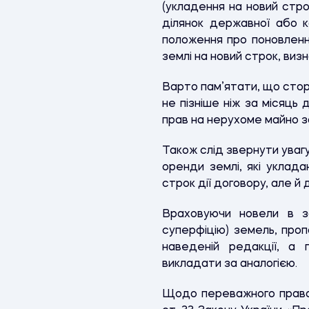
(укладення на новий стро
ділянок державної або к
положення про поновлен
землі на новий строк, виз
Варто пам’ятати, що стор
не пізніше ніж за місяць
прав на нерухоме майно з
Також слід звернути увагу
оренди землі, які уклада
строк дії договору, але й
Враховуючи новели в за
суперфіцію) земель, про
наведеній редакції, а 
викладати за аналогією.
Щодо переважного права 