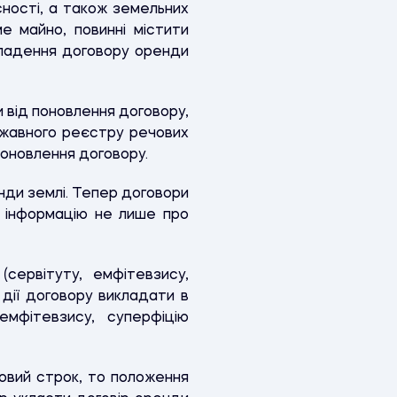
сності, а також земельних
е майно, повинні містити
ладення договору оренди
 від поновлення договору,
ержавного реєстру речових
поновлення договору.
енди землі. Тепер договори
ти інформацію не лише про
сервітуту, емфітевзису,
дії договору викладати в
емфітевзису, суперфіцію
овий строк, то положення