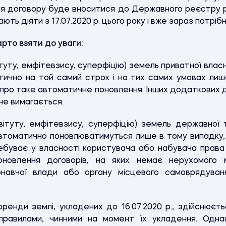
ня договору буде вноситися до Державного реєстру 
ють діяти з 17.07.2020 р. цього року і вже зараз потріб
арто взяти до уваги:
уту, емфітевзису, суперфіцію) земель приватної власно
тично на той самий строк і на тих самих умовах лиш
 про таке автоматичне поновлення. Інших додаткових 
 не вимагається.
ітуту, емфітевзису, суперфіцію) земель державної т
, автоматично поновлюватимуться лише в тому випадку
ебуває у власності користувача або набувача права
оновлення договорів, на яких немає нерухомого м
конавчої влади або органу місцевого самоврядуван
ренди землі, укладених до 16.07.2020 р., здійснюєт
правилами, чинними на момент їх укладення. Одна