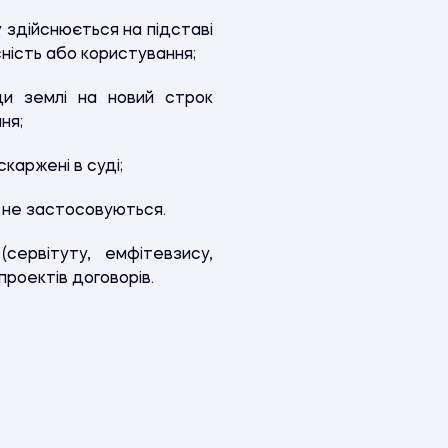
 здійснюється на підставі
ність або користування;
и землі на новий строк
ня;
каржені в суді;
ті не застосовуються.
сервітуту, емфітевзису,
проектів договорів.