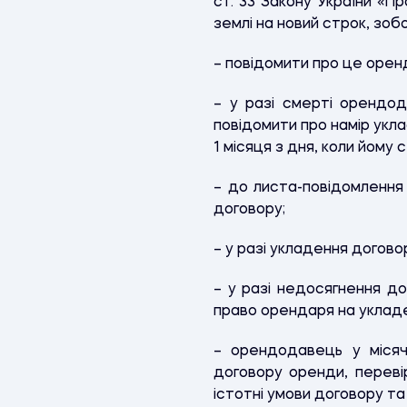
ст. 33 Закону України «П
землі на новий строк, зобо
– повідомити про це оренд
– у разі смерті орендод
повідомити про намір укл
1 місяця з дня, коли йому
– до листа-повідомлення
договору;
– у разі укладення догово
– у разі недосягнення д
право орендаря на укладе
– орендодавець у місяч
договору оренди, переві
істотні умови договору та