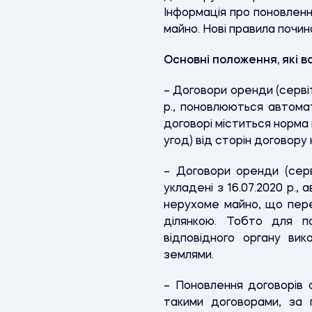
Інформація про поновлен
майно. Нові правила почина
Основні положення, які в
– Договори оренди (сервіт
р., поновлюються автома
договорі міститься норма
угод) від сторін договору
– Договори оренди (серв
укладені з 16.07.2020 р.
нерухоме майно, що пер
ділянкою. Тобто для п
відповідного органу ви
землями.
– Поновлення договорів о
такими договорами, за 