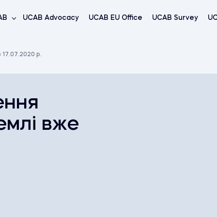
AB
UCAB Advocacy
UCAB EU Office
UCAB Survey
UC
17.07.2020 р.
ення
емлі вже