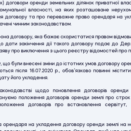
к) договори оренди земельних ділянок приватної вла
омунальної власності, на яких розташоване нерухом
ня договору та про переважне право орендаря на ук
начені чинним законодавством.
она договору, яка бажає скористатися правом відмови
 до дати закінчення дії такого договору подає до Д
аяву про виключення з цього реєстру відомостей про 
, що були внесені зміни до істотних умов договору ор
ються після 16.07.2020 р., обов’язково повинні місти
 дату його укладення.
конодавстві щодо поновлення договорів оренди (
понуємо положення договорів оренди землі про строк 
положення договорів про встановлення сервітут, 
орендаря на укладення договору оренди землі на н