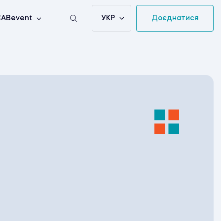
УКР
Доєднатися
ABevent