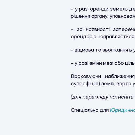
– у разі оренди земель д
рішення органу, уповнова
– за наявності запере
орендарю направляється 
– відмова та зволікання в
– у разі зміни меж або ці
Враховуючи наближення 
суперфіцію) землі, варто 
(для перегляду натисніть
Спеціально для
Юридична