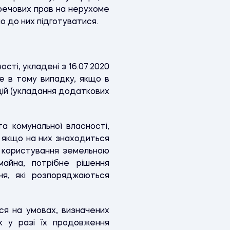
речових прав на нерухоме
но до них підготуватися.
сті, укладені з 16.07.2020
е в тому випадку, якщо в
дій (укладання додаткових
а комунальної власності,
, якщо на них знаходиться
 користування земельною
айна, потрібне рішення
ня, які розпоряджаються
ься на умовах, визначених
к у разі їх продовження