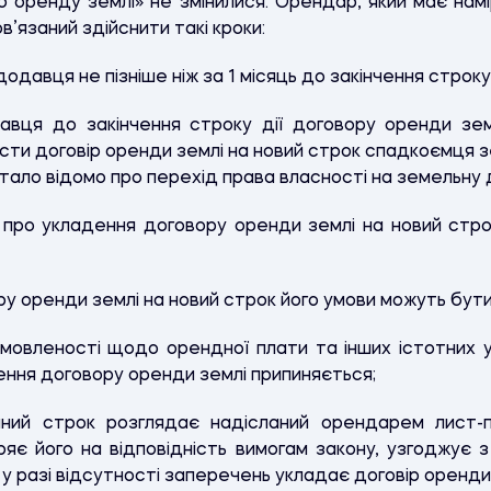
ро оренду землі» не змінилися. Орендар, який має нам
в’язаний здійснити такі кроки:
одавця не пізніше ніж за 1 місяць до закінчення строку 
авця до закінчення строку дії договору оренди зе
асти договір оренди землі на новий строк спадкоємця з
 стало відомо про перехід права власності на земельну д
 про укладення договору оренди землі на новий ст
ру оренди землі на новий строк його умови можуть бути 
омовленості щодо орендної плати та інших істотних
ння договору оренди землі припиняється;
ний строк розглядає надісланий орендарем лист-
ряє його на відповідність вимогам закону, узгоджує 
 у разі відсутності заперечень укладає договір оренди