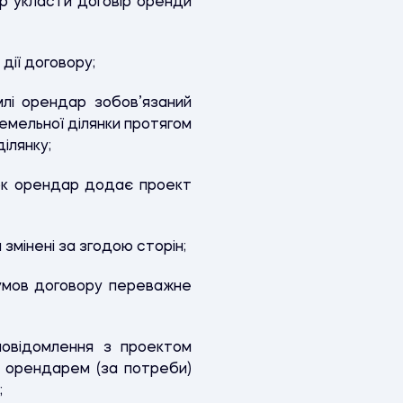
ір укласти договір оренди
дії договору;
млі орендар зобов’язаний
емельної ділянки протягом
ілянку;
рок орендар додає проект
змінені за згодою сторін;
 умов договору переважне
повідомлення з проектом
з орендарем (за потреби)
;