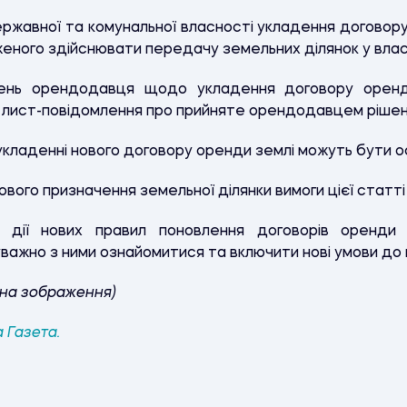
ержавної та комунальної власності укладення договору
женого здійснювати передачу земельних ділянок у влас
чень орендодавця щодо укладення договору оренд
лист-повідомлення про прийняте орендодавцем рішен
 укладенні нового договору оренди землі можуть бути ос
льового призначення земельної ділянки вимоги цієї стат
дії нових правил поновлення договорів оренди (
уважно з ними ознайомитися та включити нові умови до 
 на зображення)
 Газета.