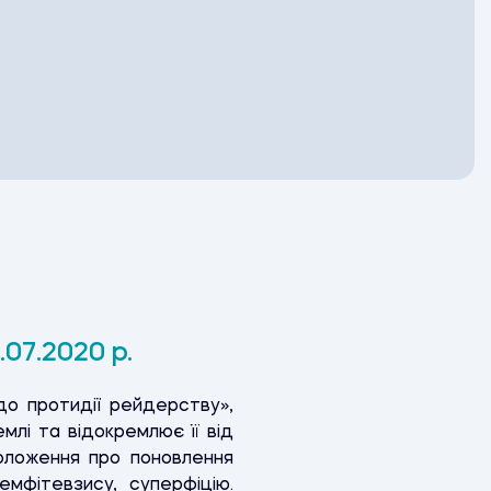
07.2020 р.
до протидії рейдерству»,
млі та відокремлює її від
оложення про поновлення
мфітевзису, суперфіцію.