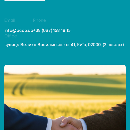
Email
Phone
info@ucab.ua
+38 (067) 158 18 15
Office
вулиця Велика Васильківська, 41, Київ, 02000, (2 поверх)