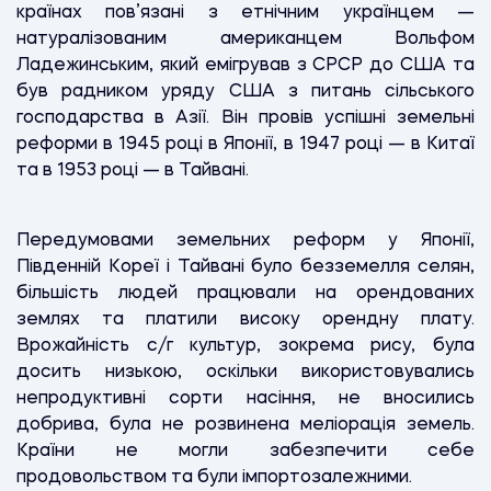
країнах пов’язані з етнічним українцем —
натуралізованим американцем Вольфом
Ладежинським, який емігрував з СРСР до США та
був радником уряду США з питань сільського
господарства в Азії. Він провів успішні земельні
реформи в 1945 році в Японії, в 1947 році — в Китаї
та в 1953 році — в Тайвані.
Передумовами земельних реформ у Японії,
Південній Кореї і Тайвані було безземелля селян,
більшість людей працювали на орендованих
землях та платили високу орендну плату.
Врожайність с/г культур, зокрема рису, була
досить низькою, оскільки використовувались
непродуктивні сорти насіння, не вносились
добрива, була не розвинена меліорація земель.
Країни не могли забезпечити себе
продовольством та були імпортозалежними.