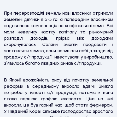
При перерозподілі земель нові власники отримали
земельні ділянки в 3-5 га, а попереднім власникам
надавалась компенсація за конфісковані землі. Всі
мали невелику частку капіталу та рівномірний
розподіл доходів, прірва між доходами
скорочувалась. Селяни змогли продавати і
заставляти землю, вони залишали собі доходи від
продажу с/г продукції, інвестували у виробництво,
з’явилось багато ліквідних ринків с/г продукції.
В Японії врожайність рису від початку земельної
реформи в середньому виросла вдвічі. Зникла
потреба у імпорті с/г продукції, натомість вона
стала першою графою експорту. Ціни на неї
виросли, це був гарний час, щоб стати фермером.
У Південній Кореї сільське господарство зростало