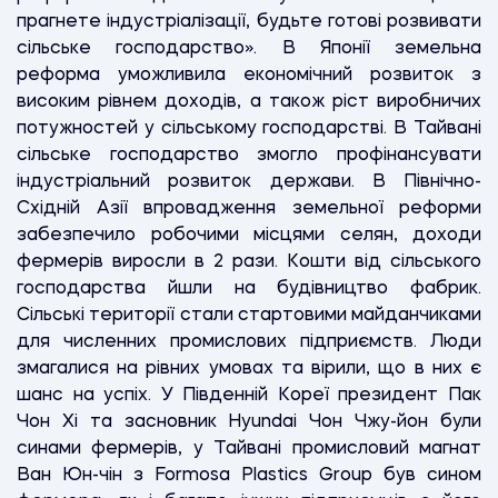
прагнете індустріалізації, будьте готові розвивати
сільське господарство». В Японії земельна
реформа уможливила економічний розвиток з
високим рівнем доходів, а також ріст виробничих
потужностей у сільському господарстві. В Тайвані
сільське господарство змогло профінансувати
індустріальний розвиток держави. В Північно-
Східній Азії впровадження земельної реформи
забезпечило робочими місцями селян, доходи
фермерів виросли в 2 рази. Кошти від сільського
господарства йшли на будівництво фабрик.
Сільські території стали стартовими майданчиками
для численних промислових підприємств. Люди
змагалися на рівних умовах та вірили, що в них є
шанс на успіх. У Південній Кореї президент Пак
Чон Хі та засновник Hyundai Чон Чжу-йон були
синами фермерів, у Тайвані промисловий магнат
Ван Юн-чін з Formosa Plastics Group був сином