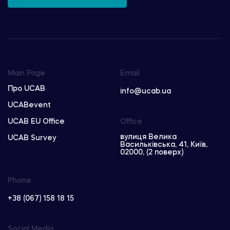
Main Page
Email
Про UCAB
info@ucab.ua
UCABevent
UCAB EU Office
Office
вулиця Велика
UCAB Survey
Васильківська, 41, Київ,
02000, (2 поверх)
Phone
+38 (067) 158 18 15
Social Media