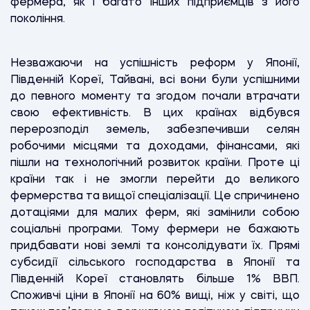
фермера, як і багато інших підприємців з його
покоління.
Незважаючи на успішність реформ у Японії,
Південній Кореї, Тайвані, всі вони були успішними
до певного моменту та згодом почали втрачати
свою ефективність. В цих країнах відбувся
перерозподіл земель, забезпечивши селян
робочими місцями та доходами, фінансами, які
пішли на технологічний розвиток країни. Проте ці
країни так і не змогли перейти до великого
фермерства та вищої спеціалізації. Це спричинено
дотаціями для малих ферм, які замінили собою
соціальні програми. Тому фермери не бажають
придбавати нові землі та консолідувати їх. Прямі
субсидії сільського господарства в Японії та
Південній Кореї становлять більше 1% ВВП.
Споживчі ціни в Японії на 60% вищі, ніж у світі, що