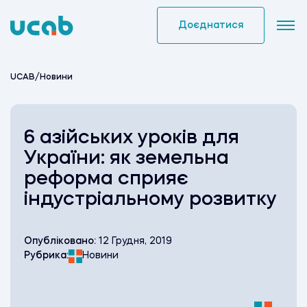
Skip
to
Доєднатися
content
UCAB
/
Новини
6 азійських уроків для
України: як земельна
реформа сприяє
індустріальному розвитку
Опубліковано:
12 Грудня, 2019
Рубрика:
Новини