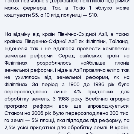
також пов’язано з державною політикою підтримки
малих фермерів. Так, в Токіо 1 яблуко може
коштувати $5, а 10 ягід полуниці — $10.
На відміну від країн Північно-Східної Азії, в таких
країнах Південно-Східної Азії як Філіппіни, Таїланд,
Індонезія так і не вдалося провести комплексні
земельні реформи. Серед азійських країн на
Філіппінах розроблялось найбільше планів
земельної реформи, і ніде в Азії правляча еліта так
не ухилялась від земельної реформи, як на
Філіппінах. За період з 1900 до 1986 рік було
перерозподілено лише 4% придатних для
обробітку земель. З 1988 року Всебічна аграрна
програма реформ все ще впроваджується.
Станом на 2006 рік було перерозподілено 300 тис.
га землі — 5% площі, яка підпадає під реформу, та
2,5% усієї придатної для обробітку землі. В країні,