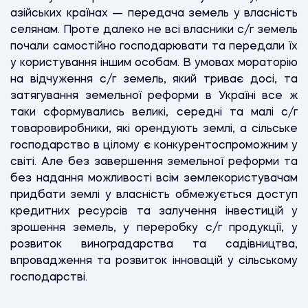
азійських країнах — передача земель у власність
селянам. Проте далеко не всі власники с/г земель
почали самостійно господарювати та передали їх
у користування іншим особам. В умовах мораторію
на відчуження с/г земель, який триває досі, та
затягування земельної реформи в Україні все ж
таки сформувались великі, середні та малі с/г
товаровиробники, які орендують землі, а сільське
господарство в цілому є конкурентоспроможним у
світі. Але без завершення земельної реформи та
без надання можливості всім землекористувачам
придбати землі у власність обмежується доступ
кредитних ресурсів та залучення інвестицій у
зрошення земель, у переробку с/г продукції, у
розвиток виноградарства та садівництва,
впровадження та розвиток інновацій у сільському
господарстві.