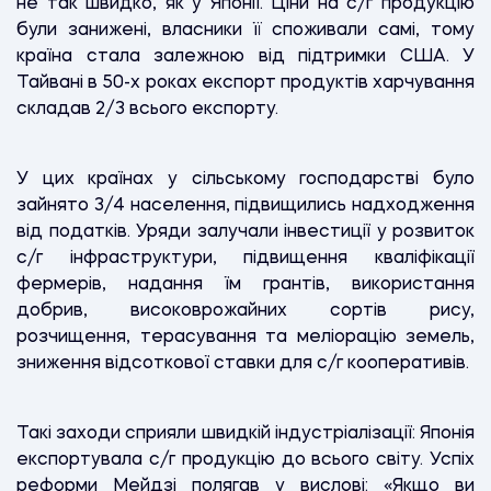
не так швидко, як у Японії. Ціни на с/г продукцію
були занижені, власники її споживали самі, тому
країна стала залежною від підтримки США. У
Тайвані в 50-х роках експорт продуктів харчування
складав 2/3 всього експорту.
У цих країнах у сільському господарстві було
зайнято 3/4 населення, підвищились надходження
від податків. Уряди залучали інвестиції у розвиток
с/г інфраструктури, підвищення кваліфікації
фермерів, надання їм грантів, використання
добрив, високоврожайних сортів рису,
розчищення, терасування та меліорацію земель,
зниження відсоткової ставки для с/г кооперативів.
Такі заходи сприяли швидкій індустріалізації: Японія
експортувала с/г продукцію до всього світу. Успіх
реформи Мейдзі полягав у вислові: «Якщо ви