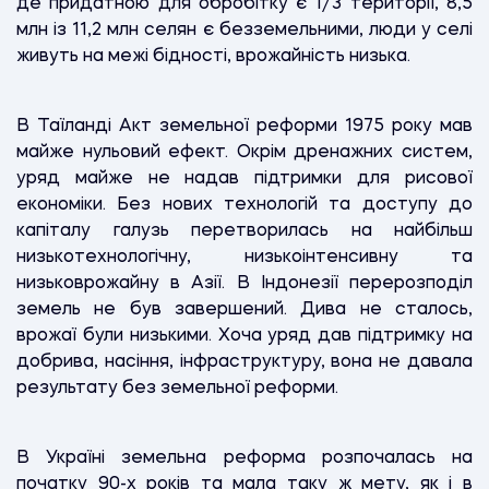
де придатною для обробітку є 1/3 території, 8,5
млн із 11,2 млн селян є безземельними, люди у селі
живуть на межі бідності, врожайність низька.
В Таїланді Акт земельної реформи 1975 року мав
майже нульовий ефект. Окрім дренажних систем,
уряд майже не надав підтримки для рисової
економіки. Без нових технологій та доступу до
капіталу галузь перетворилась на найбільш
низькотехнологічну, низькоінтенсивну та
низьковрожайну в Азії. В Індонезії перерозподіл
земель не був завершений. Дива не сталось,
врожаї були низькими. Хоча уряд дав підтримку на
добрива, насіння, інфраструктуру, вона не давала
результату без земельної реформи.
В Україні земельна реформа розпочалась на
початку 90-х років та мала таку ж мету, як і в