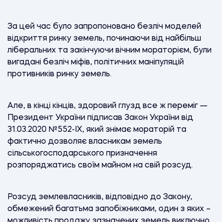
За цей час було запропоновано безліч моделей
відкриття ринку земель, починаючи від найбільш
ліберальних та закінчуючи вічним мораторієм, були
вигадані безліч міфів, політичних маніпуляцій
противників ринку земель.
Але, в кінці кінців, здоровий глузд все ж переміг —
Президент України підписав Закон України від
31.03.2020 №552-IX, який знімає мораторій та
фактично дозволяє власникам земель
сільськогосподарського призначення
розпоряджатись своїм майном на свій розсуд.
Розсуд землевласників, відповідно до Закону,
обмежений багатьма запобіжниками, один з яких –
можливість продажу зазначених земель виключно