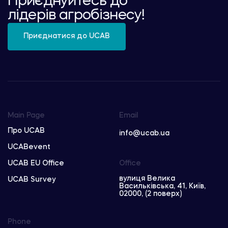
Приєднуйтесь до
лідерів агробізнесу!
Приєднатися до UCAB
Main Page
Email
Про UCAB
info@ucab.ua
UCABevent
UCAB EU Office
Office
вулиця Велика
UCAB Survey
Васильківська, 41, Київ,
02000, (2 поверх)
Phone