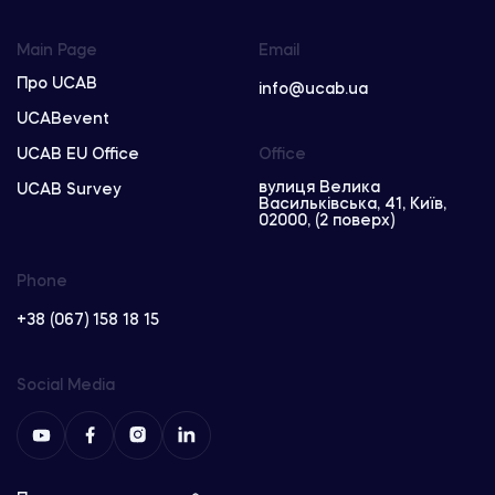
Main Page
Email
Про UCAB
info@ucab.ua
UCABevent
UCAB EU Office
Office
вулиця Велика
UCAB Survey
Васильківська, 41, Київ,
02000, (2 поверх)
Phone
+38 (067) 158 18 15
Social Media