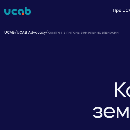
Skip
to
Про UC
content
UCAB
/
UCAB Advocacy
/
Комітет з питань земельних відносин
К
зем