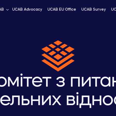
AB
UCAB Advocacy
UCAB EU Office
UCAB Survey
UC
омітет з пита
ельних відн