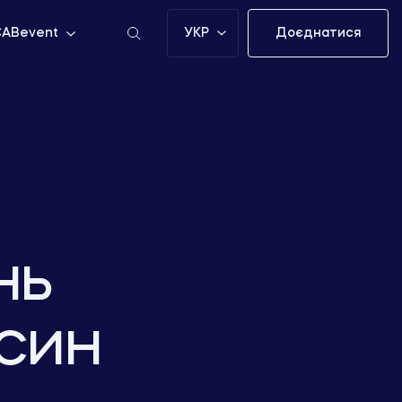
УКР
Доєднатися
ABevent
нь
осин