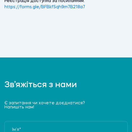
Реєстрація доступна за посиланням:
https://forms.gle/BFBkfSqh9m7B218a7
Зв’яжіться з нами
Є запитання чи хочете доєднатися?
Напишіть нам!