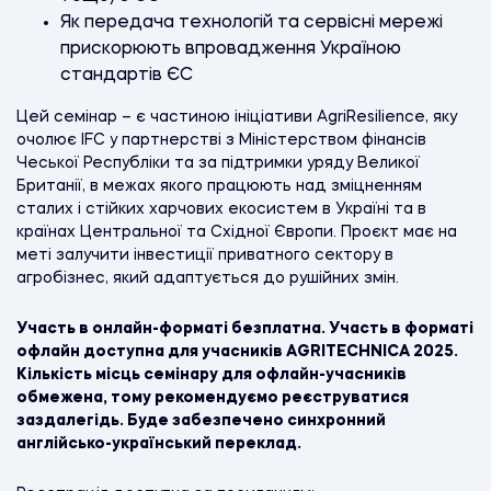
Як передача технологій та сервісні мережі
прискорюють впровадження Україною
стандартів ЄС
Цей семінар – є частиною ініціативи AgriResilience, яку
очолює IFC у партнерстві з Міністерством фінансів
Чеської Республіки та за підтримки уряду Великої
Британії, в межах якого працюють над зміцненням
сталих і стійких харчових екосистем в Україні та в
країнах Центральної та Східної Європи. Проєкт має на
меті залучити інвестиції приватного сектору в
агробізнес, який адаптується до рушійних змін.
Участь в онлайн-форматі безплатна. Участь в форматі
офлайн доступна для учасників AGRITECHNICA 2025.
Кількість місць семінару для офлайн-учасників
обмежена, тому рекомендуємо реєструватися
заздалегідь. Буде забезпечено синхронний
англійсько-український переклад.