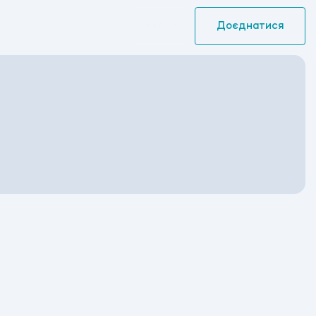
УКР
Доєднатися
ABevent