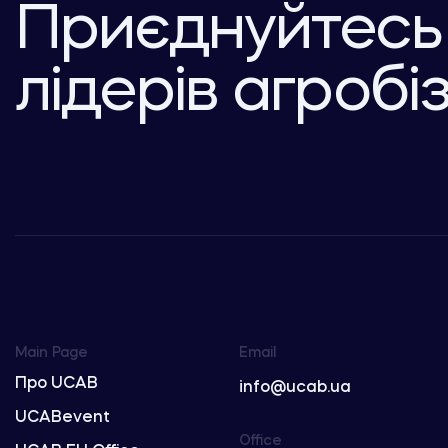
Приєднуйтесь
лідерів агробі
Main Page
Email
Про UCAB
info@ucab.ua
UCABevent
Office