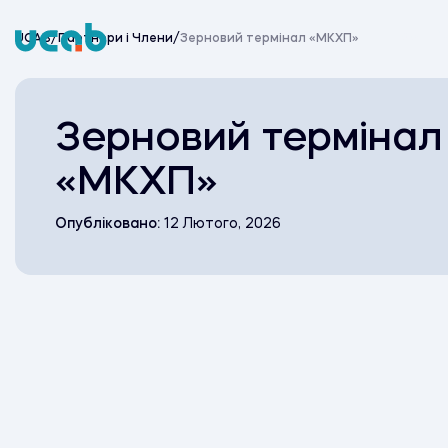
Skip
to
Про UC
UCAB
/
Партнери i Члени
/
Зерновий термінал «МКХП»
content
Зерновий термінал
«МКХП»
Опубліковано:
12 Лютого, 2026