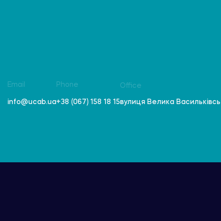
Email
Phone
Office
вулиця Велика Васильківська
info@ucab.ua
+38 (067) 158 18 15