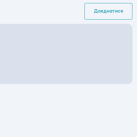
УКР
Доєднатися
ABevent