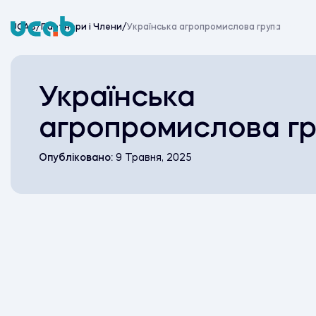
Skip
to
Про UC
UCAB
/
Партнери i Члени
/
Українська агропромислова група
content
Українська
агропромислова г
Опубліковано:
9 Травня, 2025