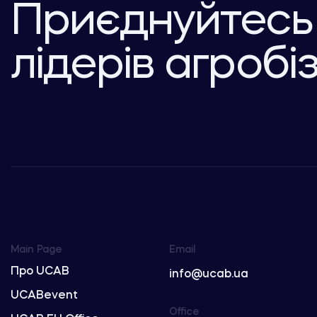
Приєднуйтесь
лідерів агробі
Main Page
Email
Про UCAB
info@ucab.ua
UCABevent
Office