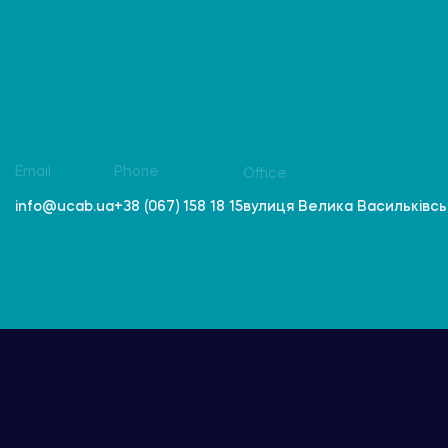
Email
Phone
Office
вулиця Велика Васильківська
info@ucab.ua
+38 (067) 158 18 15