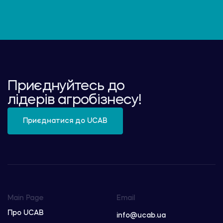
Приєднуйтесь до
лідерів агробізнесу!
Приєднатися до UCAB
Main Page
Email
Про UCAB
info@ucab.ua