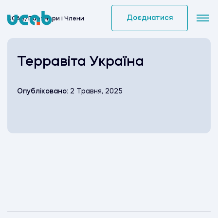
Skip
to
Доєднатися
UCAB
/
Партнери i Члени
content
Терравіта Україна
Опубліковано:
2 Травня, 2025