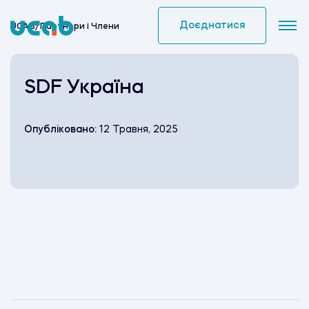
Skip
to
Доєднатися
UCAB
/
Партнери i Члени
content
SDF Україна
Опубліковано:
12 Травня, 2025