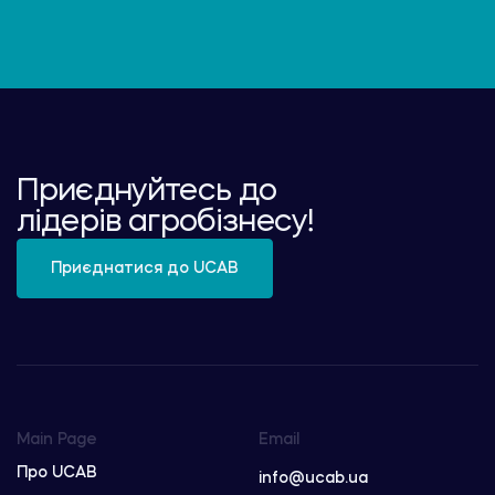
Приєднуйтесь до
лідерів агробізнесу!
Приєднатися до UCAB
Main Page
Email
Про UCAB
info@ucab.ua