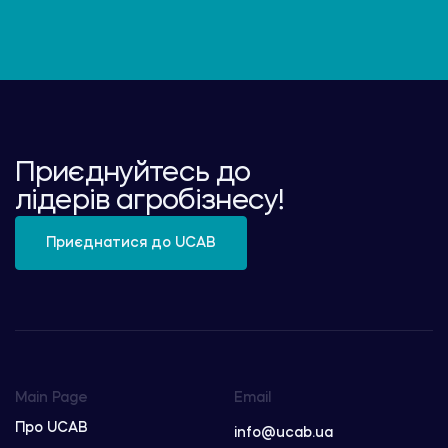
Приєднуйтесь до
лідерів агробізнесу!
Приєднатися до UCAB
Main Page
Email
Про UCAB
info@ucab.ua