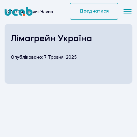
Skip
to
Доєднатися
UCAB
/
Партнери i Члени
content
Лімагрейн Україна
Опубліковано:
7 Травня, 2025