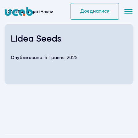
Skip
to
Доєднатися
UCAB
/
Партнери i Члени
content
Lidea Seeds
Опубліковано:
5 Травня, 2025