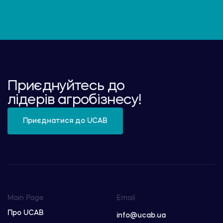
Приєднуйтесь до
лідерів агробізнесу!
Приєднатися до UCAB
Main Page
Email
Про UCAB
info@ucab.ua